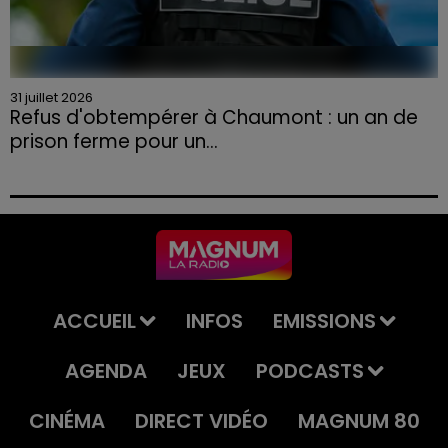
31 juillet 2026
Refus d'obtempérer à Chaumont : un an de
prison ferme pour un...
Le tribunal a également prononcé l'annulation de son
permis et la confiscation de son véhicule.
ACCUEIL
INFOS
EMISSIONS
AGENDA
JEUX
PODCASTS
CINÉMA
DIRECT VIDÉO
MAGNUM 80