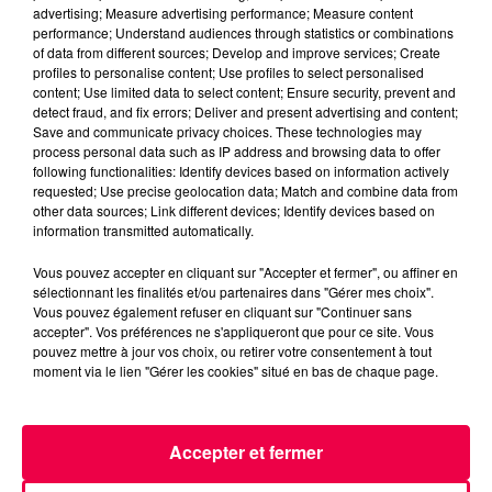
advertising; Measure advertising performance; Measure content
performance; Understand audiences through statistics or combinations
of data from different sources; Develop and improve services; Create
profiles to personalise content; Use profiles to select personalised
content; Use limited data to select content; Ensure security, prevent and
detect fraud, and fix errors; Deliver and present advertising and content;
Save and communicate privacy choices. These technologies may
process personal data such as IP address and browsing data to offer
following functionalities: Identify devices based on information actively
requested; Use precise geolocation data; Match and combine data from
other data sources; Link different devices; Identify devices based on
information transmitted automatically.
Vous pouvez accepter en cliquant sur "Accepter et fermer", ou affiner en
sélectionnant les finalités et/ou partenaires dans "Gérer mes choix".
Vous pouvez également refuser en cliquant sur "Continuer sans
5 août 2026
accepter". Vos préférences ne s'appliqueront que pour ce site. Vous
Des assiettes Linvosges rappelées pour
pouvez mettre à jour vos choix, ou retirer votre consentement à tout
excès de plomb
moment via le lien "Gérer les cookies" situé en bas de chaque page.
Du plomb a été détecté dans deux assiettes en
céramique vendues entre 2020 et 2022 par Linvosges.
Accepter et fermer