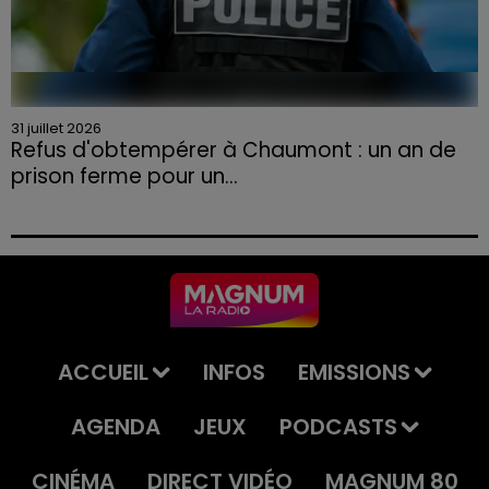
31 juillet 2026
Refus d'obtempérer à Chaumont : un an de
prison ferme pour un...
Le tribunal a également prononcé l'annulation de son
permis et la confiscation de son véhicule.
ACCUEIL
INFOS
EMISSIONS
AGENDA
JEUX
PODCASTS
CINÉMA
DIRECT VIDÉO
MAGNUM 80