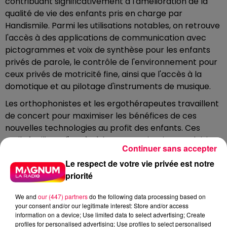
contribuant significativement à l'amélioration de la
qualité de vie des enfants pris en charge par
Handismile. Parmi les utilisations notables, on retrouve
l'accès à des applications de communication avec
pictogrammes et voix de synthèse pour les enfants
privés de parole, le contrôle de l'environnement pour
ceux privés de motricité fine, ainsi que l'accès à la
domotique et au pilotage d'instruments de musique.
Les orthophonistes et les ergothérapeutes travaillent
de concert pour maximiser les bénéfices de ces
nouvelles technologies au profit des enfants. Ces
outils facilitent l'accès à la communication, aux loisirs,
Continuer sans accepter
ainsi qu'à de nouveaux moyens d'éducation et
Le respect de votre vie privée est notre
d'apprentissage.
priorité
DERNIÈRES INFOS
We and
our (447) partners
do the following data processing based on
your consent and/or our legitimate interest: Store and/or access
information on a device; Use limited data to select advertising; Create
profiles for personalised advertising; Use profiles to select personalised