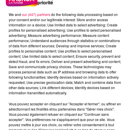
priorité
We and
our (447) partners
do the following data processing based on
your consent and/or our legitimate interest: Store and/or access
5 août 2026
Des assiettes Linvosges rappelées pour
information on a device; Use limited data to select advertising; Create
profiles for personalised advertising; Use profiles to select personalised
excès de plomb
advertising; Measure advertising performance; Measure content
Du plomb a été détecté dans deux assiettes en
performance; Understand audiences through statistics or combinations
of data from different sources; Develop and improve services; Create
céramique vendues entre 2020 et 2022 par Linvosges.
profiles to personalise content; Use profiles to select personalised
content; Use limited data to select content; Ensure security, prevent and
detect fraud, and fix errors; Deliver and present advertising and content;
Save and communicate privacy choices. These technologies may
process personal data such as IP address and browsing data to offer
following functionalities: Identify devices based on information actively
requested; Use precise geolocation data; Match and combine data from
other data sources; Link different devices; Identify devices based on
information transmitted automatically.
Vous pouvez accepter en cliquant sur "Accepter et fermer", ou affiner en
sélectionnant les finalités et/ou partenaires dans "Gérer mes choix".
Vous pouvez également refuser en cliquant sur "Continuer sans
accepter". Vos préférences ne s'appliqueront que pour ce site. Vous
pouvez mettre à jour vos choix, ou retirer votre consentement à tout
moment via le lien "Gérer les cookies" situé en bas de chaque page.