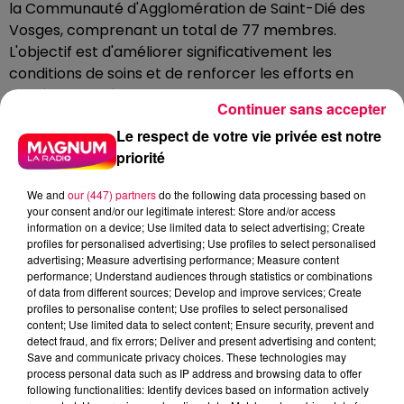
la Communauté d'Agglomération de Saint-Dié des
Vosges, comprenant un total de 77 membres.
L'objectif est d'améliorer significativement les
conditions de soins et de renforcer les efforts en
matière de prévention. Cette initiative marque un pas
Continuer sans accepter
crucial vers une meilleure accessibilité aux soins de
Le respect de votre vie privée est notre
qualité pour l'ensemble de la population, contribuant
priorité
ainsi à l'établissement d'une santé renforcée dans la
région.
We and
our (447) partners
do the following data processing based on
Cette collaboration entre la CPAM des Vosges, l'ARS,
your consent and/or our legitimate interest: Store and/or access
information on a device; Use limited data to select advertising; Create
et la CPTS de la Vallée de la Meurthe illustre
profiles for personalised advertising; Use profiles to select personalised
l'engagement commun en faveur de l'amélioration du
advertising; Measure advertising performance; Measure content
système de santé local et de la lutte contre les défis
performance; Understand audiences through statistics or combinations
of data from different sources; Develop and improve services; Create
persistants liés aux déserts médicaux. Unis dans cette
profiles to personalise content; Use profiles to select personalised
démarche, ces acteurs majeurs posent les bases
content; Use limited data to select content; Ensure security, prevent and
d'une approche collaborative et intégrée en matière
detect fraud, and fix errors; Deliver and present advertising and content;
Save and communicate privacy choices. These technologies may
de santé, visant à garantir le bien-être de la
process personal data such as IP address and browsing data to offer
population vosgienne.
following functionalities: Identify devices based on information actively