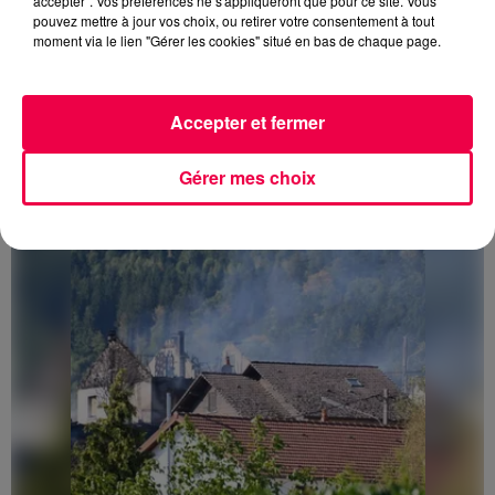
accepter". Vos préférences ne s'appliqueront que pour ce site. Vous
pouvez mettre à jour vos choix, ou retirer votre consentement à tout
moment via le lien "Gérer les cookies" situé en bas de chaque page.
3 août 2026
Accepter et fermer
PRÉVIFEUX : "il faut avoir une culture du risque"
dans les Vosges
Gérer mes choix