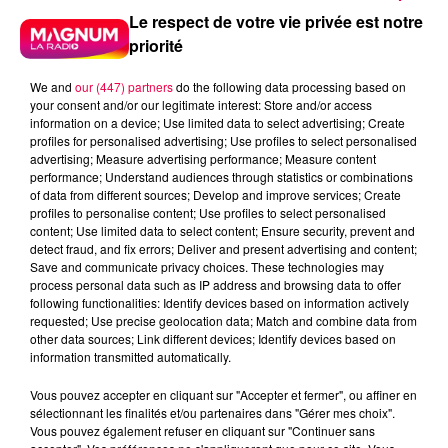
Le respect de votre vie privée est notre
priorité
We and
our (447) partners
do the following data processing based on
your consent and/or our legitimate interest: Store and/or access
information on a device; Use limited data to select advertising; Create
profiles for personalised advertising; Use profiles to select personalised
5 août 2026
Des assiettes Linvosges rappelées pour
advertising; Measure advertising performance; Measure content
performance; Understand audiences through statistics or combinations
excès de plomb
of data from different sources; Develop and improve services; Create
Du plomb a été détecté dans deux assiettes en
profiles to personalise content; Use profiles to select personalised
content; Use limited data to select content; Ensure security, prevent and
céramique vendues entre 2020 et 2022 par Linvosges.
detect fraud, and fix errors; Deliver and present advertising and content;
Save and communicate privacy choices. These technologies may
process personal data such as IP address and browsing data to offer
following functionalities: Identify devices based on information actively
requested; Use precise geolocation data; Match and combine data from
other data sources; Link different devices; Identify devices based on
information transmitted automatically.
Vous pouvez accepter en cliquant sur "Accepter et fermer", ou affiner en
sélectionnant les finalités et/ou partenaires dans "Gérer mes choix".
Vous pouvez également refuser en cliquant sur "Continuer sans