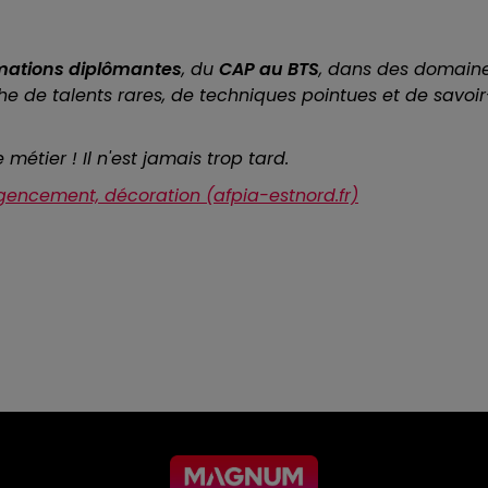
mations diplômantes
, du
CAP au BTS
, dans des domain
che de talents rares, de techniques pointues et de savoir
étier ! Il n'est jamais trop tard.
gencement, décoration (afpia-estnord.fr)