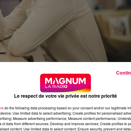
Contin
e nombreux salariés en France. Sujet tabou pendant de
Le respect de votre vie privée est notre priorité
vail est aujourd’hui un vrai débat de société…
:
ers
do the following data processing based on your consent and/or our legitimate int
device; Use limited data to select advertising; Create profiles for personalised adver
vertising; Measure advertising performance; Measure content performance; Unders
nt, ce concept est apparu il y a plus de 40 ans, mis en
ns of data from different sources; Develop and improve services; Create profiles to 
s de ce syndrome
seraient identifiables à plusieurs niveau
alised content; Use limited data to select content; Ensure security, prevent and detect