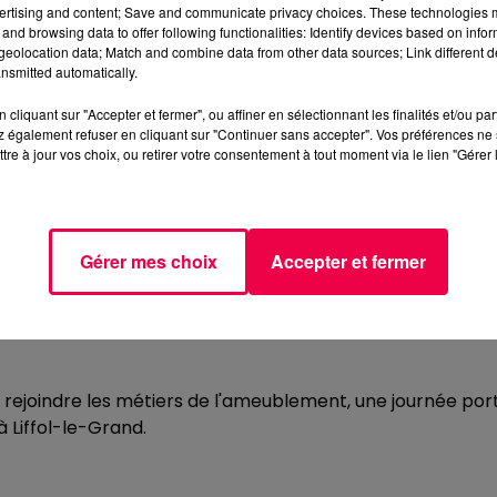
ertising and content; Save and communicate privacy choices. These technologies
ouvent des angoisses, des appréhensions et de la tristess
and browsing data to offer following functionalities: Identify devices based on infor
ois des douleurs au niveau du dos, des maux de tête, des
eolocation data; Match and combine data from other data sources; Link different de
nsmitted automatically.
 à l’épuisement professionnel ne parvient plus à mener à
cliquant sur "Accepter et fermer", ou affiner en sélectionnant les finalités et/ou pa
 également refuser en cliquant sur "Continuer sans accepter". Vos préférences ne 
 à un isolement et à un repli sur soi.
tre à jour vos choix, ou retirer votre consentement à tout moment via le lien "Gérer 
t une solution … Selon Adrian Potura, Coordinateur en
Gérer mes choix
Accepter et fermer
t rejoindre les métiers de l'ameublement, une journée por
à Liffol-le-Grand.