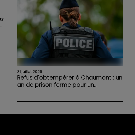
agriculteurs volontaires pour venir en aide...
es
-
31 juillet 2026
Refus d'obtempérer à Chaumont : un
an de prison ferme pour un...
Le tribunal a également prononcé
l'annulation de son permis et la confiscation
de son véhicule.