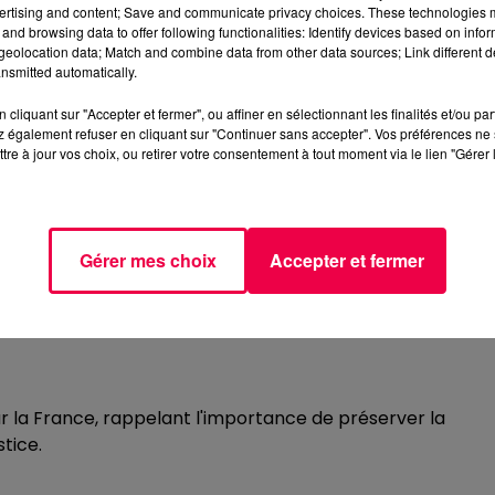
sidera la cérémonie d'entrée au Panthéon de Missak
ertising and content; Save and communicate privacy choices. These technologies
ienne décédé il y a 80 ans. Le 21 février 1944, au Mont-
and browsing data to offer following functionalities: Identify devices based on infor
eolocation data; Match and combine data from other data sources; Link different de
lacable des Allemands, marquant un acte héroïque dans l
nsmitted automatically.
cliquant sur "Accepter et fermer", ou affiner en sélectionnant les finalités et/ou pa
lycée Pierre-Mendès-France de Contrexéville, rappelant
 également refuser en cliquant sur "Continuer sans accepter". Vos préférences ne 
chard Laganier, Recteur Académique de la Région Grand Es
tre à jour vos choix, ou retirer votre consentement à tout moment via le lien "Gérer 
ux qui ont sacrifié leur vie pour la liberté.
Gérer mes choix
Accepter et fermer
e la Région Grand Est
ermination face à l'adversité. Son sacrifice reste un
a France, rappelant l'importance de préserver la
stice.