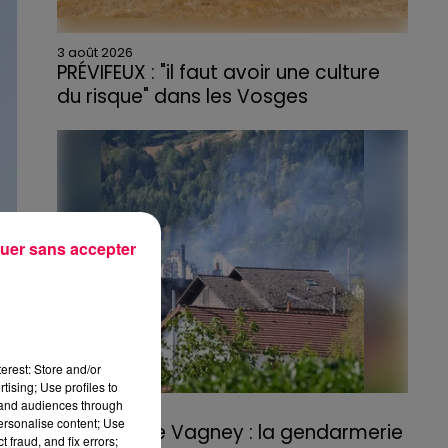
3 août 2026
PRÉVIFEUX : "il faut avoir une culture
du risque" dans les Vosges
uer sans accepter
erest: Store and/or
tising; Use profiles to
tand audiences through
3 août 2026
personalise content; Use
Incendie de Vagney : la gendarmerie
 fraud, and fix errors;