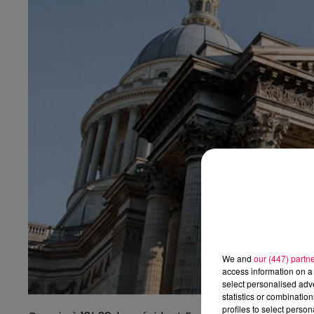
We and
our (447) partn
access information on a 
select personalised ad
statistics or combinatio
profiles to select person