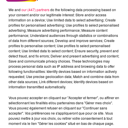
meurthe-et-mosellans, certains agriculteurs
prévoyant des rassemblements et opérations
We and
our (447) partners
do the following data processing based on
symboliques sur des axes stratégiques. Ce soutien
your consent and/or our legitimate interest: Store and/or access
information on a device; Use limited data to select advertising; Create
traduit une inquiétude partagée : la survie des
profiles for personalised advertising; Use profiles to select personalised
exploitations locales face à des normes et des
advertising; Measure advertising performance; Measure content
importations jugées injustes.
performance; Understand audiences through statistics or combinations
of data from different sources; Develop and improve services; Create
profiles to personalise content; Use profiles to select personalised
L’AGRICULTURE EN DANGER : UN MESSAGE
content; Use limited data to select content; Ensure security, prevent and
POUR LES JEUNES
detect fraud, and fix errors; Deliver and present advertising and content;
Save and communicate privacy choices. These technologies may
L’un des enjeux majeurs de cette mobilisation est la
process personal data such as IP address and browsing data to offer
following functionalities: Identify devices based on information actively
préservation de l’attractivité du métier
. Pour Nicolas
requested; Use precise geolocation data; Match and combine data from
Lallemand, il est essentiel de montrer aux jeunes qu’« il
other data sources; Link different devices; Identify devices based on
y a encore de la place pour ceux qui veulent s’installer
information transmitted automatically.
et travailler dans l’agriculture, mais il faudra se battre
Vous pouvez accepter en cliquant sur "Accepter et fermer", ou affiner en
pour que ce métier ait encore sa raison d’être ».
sélectionnant les finalités et/ou partenaires dans "Gérer mes choix".
Vous pouvez également refuser en cliquant sur "Continuer sans
Il rappelle que l’agriculture ne se limite pas à la
accepter". Vos préférences ne s'appliqueront que pour ce site. Vous
production alimentaire : « Nos exploitations façonnent
pouvez mettre à jour vos choix, ou retirer votre consentement à tout
les paysages, contribuent à la préservation de
moment via le lien "Gérer les cookies" situé en bas de chaque page.