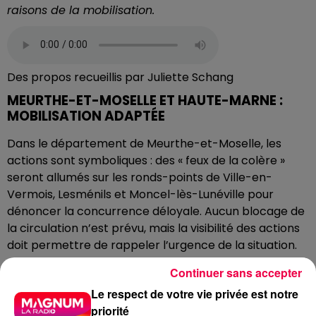
raisons de la mobilisation.
Des propos recueillis par Juliette Schang
MEURTHE-ET-MOSELLE ET HAUTE-MARNE :
MOBILISATION ADAPTÉE
Dans le département de Meurthe-et-Moselle, les
actions sont symboliques : des « feux de la colère »
seront allumés sur les ronds-points de Ville-en-
Vermois, Lesménils et Moncel-lès-Lunéville pour
dénoncer la concurrence déloyale. Aucun blocage de
la circulation n’est prévu, mais la visibilité des actions
doit permettre de rappeler l’urgence de la situation.
En Haute-Marne, les informations locales sont encore
Continuer sans accepter
limitées, mais les syndicats départementaux ont
Le respect de votre vie privée est notre
affirmé leur soutien aux mouvements vosgiens et
priorité