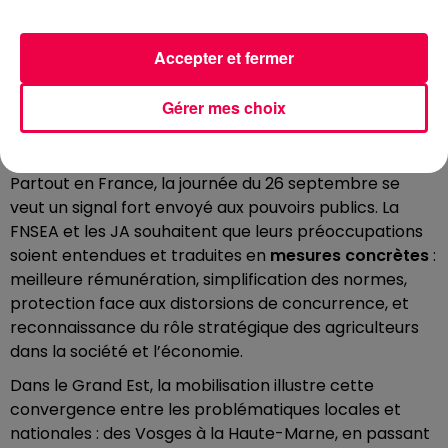
l’environnement, participent au stockage de carbone
et produisent de l’énergie. Perdre nos exploitations
aurait des conséquences dramatiques sur nos
Accepter et fermer
territoires, bien au-delà de l’alimentation. »
Gérer mes choix
UNE MOBILISATION NATIONALE AVEC UN
OBJECTIF CLAIR
Partout en France, la journée du 26 septembre se
veut un signal fort envoyé aux pouvoirs publics. La
FNSEA et les JA souhaitent que leurs préoccupations
soient entendues et traduites en
mesures concrètes
:
meilleure rémunération, simplification des normes,
protection face aux distorsions de concurrence, et
reconnaissance du rôle stratégique des agriculteurs
dans la société et l’économie.
Dans le Grand Est, la mobilisation illustre cette
convergence entre les problématiques locales et
nationales : des Vosges à la Haute-Marne, en passant