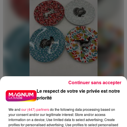
Continuer sans accepter
5 août 2026
Des assiettes Linvosges rappelées pour
Le respect de votre vie privée est notre
excès de plomb
priorité
Du plomb a été détecté dans deux assiettes en
céramique vendues entre 2020 et 2022 par Linvosges.
We and
our (447) partners
do the following data processing based on
your consent and/or our legitimate interest: Store and/or access
information on a device; Use limited data to select advertising; Create
profiles for personalised advertising; Use profiles to select personalised