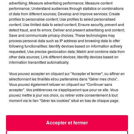
advertising; Measure advertising performance; Measure content
performance; Understand audiences through statistics or combinations
of data from different sources; Develop and improve services; Create
profiles to personalise content; Use profiles to select personalised
content; Use limited data to select content; Ensure security, prevent and
detect fraud, and fix errors; Deliver and present advertising and content;
Save and communicate privacy choices. These technologies may
process personal data such as IP address and browsing data to offer
following functionalities: Identify devices based on information actively
requested; Use precise geolocation data; Match and combine data from
other data sources; Link different devices; Identify devices based on
information transmitted automatically.
Vous pouvez accepter en cliquant sur "Accepter et fermer", ou affiner en
3 août 2026
sélectionnant les finalités et/ou partenaires dans "Gérer mes choix".
PRÉVIFEUX : "il faut avoir une culture du risque"
Vous pouvez également refuser en cliquant sur "Continuer sans
dans les Vosges
accepter". Vos préférences ne s'appliqueront que pour ce site. Vous
pouvez mettre à jour vos choix, ou retirer votre consentement à tout
moment via le lien "Gérer les cookies" situé en bas de chaque page.
Accepter et fermer