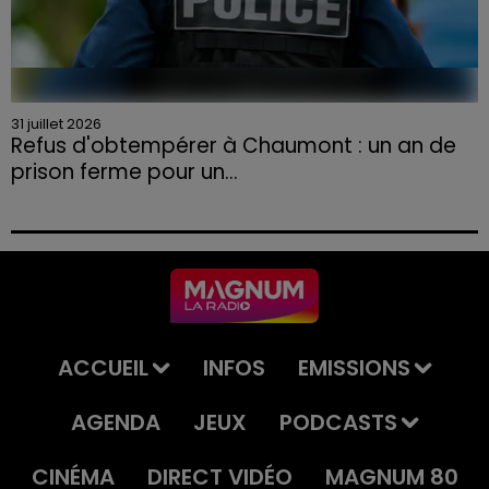
31 juillet 2026
Refus d'obtempérer à Chaumont : un an de
prison ferme pour un...
Le tribunal a également prononcé l'annulation de son
permis et la confiscation de son véhicule.
ACCUEIL
INFOS
EMISSIONS
AGENDA
JEUX
PODCASTS
CINÉMA
DIRECT VIDÉO
MAGNUM 80