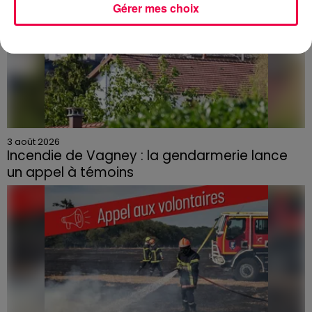
Gérer mes choix
3 août 2026
Incendie de Vagney : la gendarmerie lance
un appel à témoins
Le feu, parti d'une haie avant de se propager au
quartier résidentiel, avait détruit deux habitations et
contraint à l'évacuation d'une centaine de personnes.