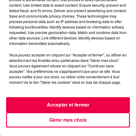
content; Use limited data to select content; Ensure security, prevent and
detect fraud, and fix errors; Deliver and present advertising and content;
UNE REMISE EN CAUSE DU PACTE RÉPUBLICAIN
Save and communicate privacy choices. These technologies may
process personal data such as IP address and browsing data to offer
Pour Pascal Schneider, la situation actuelle soulève
following functionalities: Identify devices based on information actively
une
question démocratique fondamentale
. En
requested; Use precise geolocation data; Match and combine data from
other data sources; Link different devices; Identify devices based on
transférant aux Départements le financement de
information transmitted automatically.
prestations à portée nationale, l’État mine l’unité de la
République.
Vous pouvez accepter en cliquant sur "Accepter et fermer", ou affiner en
sélectionnant les finalités et/ou partenaires dans "Gérer mes choix".
« Demain, selon le territoire où vous vivez, vous n’aurez
Vous pouvez également refuser en cliquant sur "Continuer sans
pas accès aux mêmes services sociaux et allocation
accepter". Vos préférences ne s'appliqueront que pour ce site. Vous
pouvez mettre à jour vos choix, ou retirer votre consentement à tout
sociales. C’est inacceptable dans un pays comme le
moment via le lien "Gérer les cookies" situé en bas de chaque page.
nôtre », s’indigne-t-il. À terme, cela pourrait entraîner
une forme de
fracture territoriale
, avec des
inégalités croissantes entre Départements riches et
Accepter et fermer
pauvres.
En Meurthe-et-Moselle, où la précarité touche déjà
Gérer mes choix
plus d’un habitant sur cinq
, l’alerte est donnée. « Si
rien ne change, ce sont les plus fragiles qui paieront