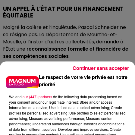
UN APPEL À L’ÉTAT POUR UN FINANCEMENT
ÉQUITABLE
Malgré la colère et l’inquiétude, Pascal Schneider ne
se résigne pas. Le Département de Meurthe-et-
Moselle, à l’instar d’autres collectivités, demande à
l’État une
reconnaissance formelle et financière de
ses compétences sociales
.
« Nous ne remettons pas en cause le rôle de solidarité
Continuer sans accepter
qui nous incombe, mais il faut que l’État assume les
Le respect de votre vie privée est notre
engagements qu’il a pris », martèle l’élu. Il réclame une
priorité
compensation pérenne et dynamique
pour les
allocations solidaires, indexée sur le nombre de
We and
our (447) partners
do the following data processing based on
bénéficiaires et l’évolution des besoins.
your consent and/or our legitimate interest: Store and/or access
information on a device; Use limited data to select advertising; Create
Il rappelle que cette revendication ne date pas d’hier.
profiles for personalised advertising; Use profiles to select personalised
advertising; Measure advertising performance; Measure content
« Cela fait des années que les Départements alertent
performance; Understand audiences through statistics or combinations
sur le déséquilibre financier. Aujourd’hui, nous sommes
of data from different sources; Develop and improve services; Create
arrivés à un point de rupture. »
profiles to personalise content; Use profiles to select personalised