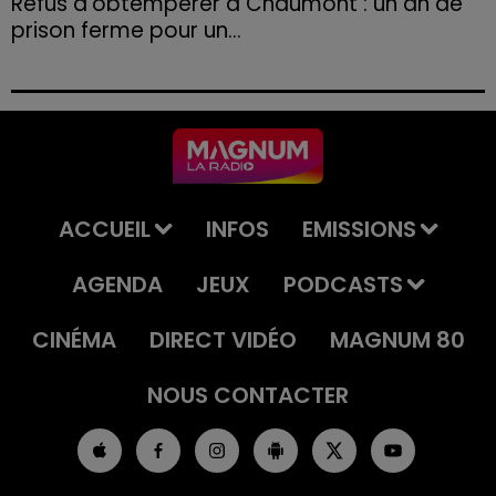
Refus d'obtempérer à Chaumont : un an de
prison ferme pour un...
Le tribunal a également prononcé l'annulation de son
permis et la confiscation de son véhicule.
ACCUEIL
INFOS
EMISSIONS
AGENDA
JEUX
PODCASTS
CINÉMA
DIRECT VIDÉO
MAGNUM 80
NOUS CONTACTER