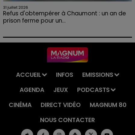
31 juillet 2026
Refus d'obtempérer à Chaumont : un an de
prison ferme pour un...
Le tribunal a également prononcé l'annulation de son
permis et la confiscation de son véhicule.
ACCUEIL
INFOS
EMISSIONS
AGENDA
JEUX
PODCASTS
CINÉMA
DIRECT VIDÉO
MAGNUM 80
NOUS CONTACTER