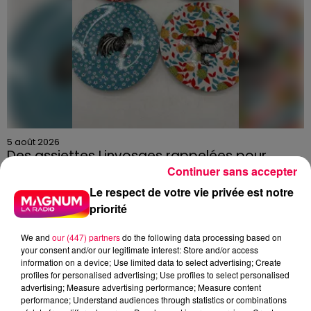
5 août 2026
Des assiettes Linvosges rappelées pour
Continuer sans accepter
excès de plomb
Du plomb a été détecté dans deux assiettes en
Le respect de votre vie privée est notre
céramique vendues entre 2020 et 2022 par Linvosges.
priorité
We and
our (447) partners
do the following data processing based on
your consent and/or our legitimate interest: Store and/or access
information on a device; Use limited data to select advertising; Create
profiles for personalised advertising; Use profiles to select personalised
advertising; Measure advertising performance; Measure content
performance; Understand audiences through statistics or combinations