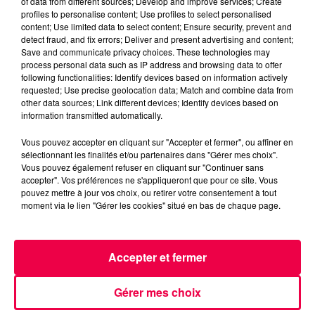
of data from different sources; Develop and improve services; Create
profiles to personalise content; Use profiles to select personalised
content; Use limited data to select content; Ensure security, prevent and
detect fraud, and fix errors; Deliver and present advertising and content;
Save and communicate privacy choices. These technologies may
process personal data such as IP address and browsing data to offer
following functionalities: Identify devices based on information actively
requested; Use precise geolocation data; Match and combine data from
other data sources; Link different devices; Identify devices based on
3 août 2026
information transmitted automatically.
PRÉVIFEUX : "il faut avoir une culture du risque"
dans les Vosges
Vous pouvez accepter en cliquant sur "Accepter et fermer", ou affiner en
sélectionnant les finalités et/ou partenaires dans "Gérer mes choix".
Vous pouvez également refuser en cliquant sur "Continuer sans
accepter". Vos préférences ne s'appliqueront que pour ce site. Vous
pouvez mettre à jour vos choix, ou retirer votre consentement à tout
moment via le lien "Gérer les cookies" situé en bas de chaque page.
Accepter et fermer
Gérer mes choix