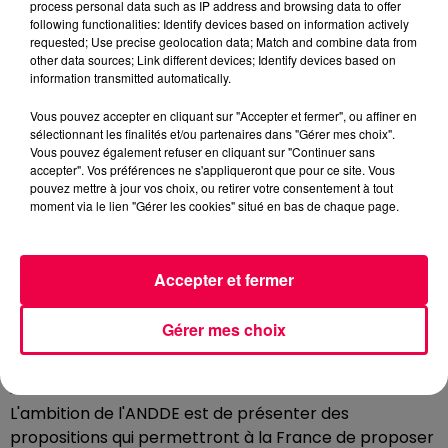
process personal data such as IP address and browsing data to offer
sur une stratégie en deux temps.
following functionalities: Identify devices based on information actively
requested; Use precise geolocation data; Match and combine data from
D'abord, rassembler largement les professionnels :
other data sources; Link different devices; Identify devices based on
information transmitted automatically.
"
Nous voulons agréger le maximum de praticiens,
qu'ils exercent dans des centres publics ou privés,
Vous pouvez accepter en cliquant sur "Accepter et fermer", ou affiner en
autorisés ou non à organiser des dons. Plus notre
sélectionnant les finalités et/ou partenaires dans "Gérer mes choix".
réflexion sera collégiale, plus elle aura de poids.
"
Vous pouvez également refuser en cliquant sur "Continuer sans
accepter". Vos préférences ne s'appliqueront que pour ce site. Vous
Ensuite, convaincre les décideurs. L'ANDDE compte
pouvez mettre à jour vos choix, ou retirer votre consentement à tout
moment via le lien "Gérer les cookies" situé en bas de chaque page.
présenter ses propositions lors d'auditions
parlementaires ou devant le Comité consultatif
national d'éthique. "
Nous serons plusieurs centaines
Accepter et fermer
de professionnels réunis dans une vision progressiste
et universaliste. À nous de convaincre que nos
Gérer mes choix
propositions répondent aux besoins réels de la
société française
" , insiste-t-il.
L'ambition de l'ANDDE est de présenter des
propositions qui permettront à la France de proposer