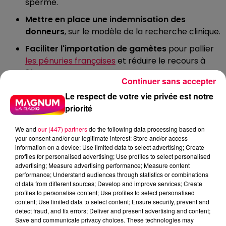
sperme.
Mettre en place une indemnisation des
donneurs
, sur le modèle de la recherche clinique.
Faciliter l'importation de gamètes
pour pallier
les pénuries françaises
et réduire le recours à
l'étranger.
Continuer sans accepter
Autant de propositions, qui selon l'ANDDE, visent à
Le respect de votre vie privée est notre
aligner la France sur les standards européens en
priorité
matière d'AMP.
We and
our (447) partners
do the following data processing based on
your consent and/or our legitimate interest: Store and/or access
information on a device; Use limited data to select advertising; Create
profiles for personalised advertising; Use profiles to select personalised
Des propos recueillis par Léa Canet
advertising; Measure advertising performance; Measure content
performance; Understand audiences through statistics or combinations
UN TRAVAIL DE CONVICTION
of data from different sources; Develop and improve services; Create
AUPRÈS DES INSTITUTIONS
profiles to personalise content; Use profiles to select personalised
content; Use limited data to select content; Ensure security, prevent and
detect fraud, and fix errors; Deliver and present advertising and content;
Mais comment transformer ces propositions en
Save and communicate privacy choices. These technologies may
réalité législative ? Pour le Dr Agopiantz, tout repose