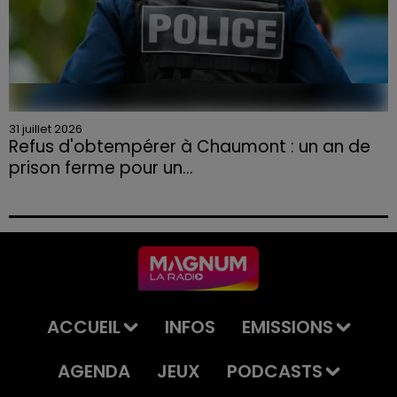
31 juillet 2026
Refus d'obtempérer à Chaumont : un an de
prison ferme pour un...
Le tribunal a également prononcé l'annulation de son
permis et la confiscation de son véhicule.
ACCUEIL
INFOS
EMISSIONS
AGENDA
JEUX
PODCASTS