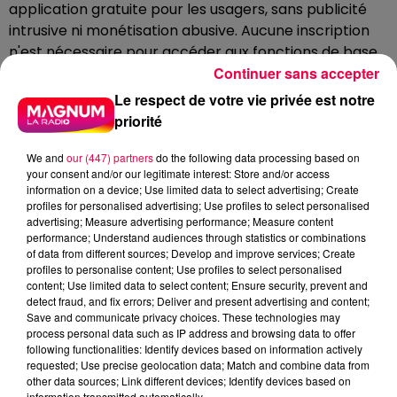
application gratuite pour les usagers, sans publicité
intrusive ni monétisation abusive. Aucune inscription
n'est nécessaire pour accéder aux fonctions de base.
Continuer sans accepter
Ceux qui souhaitent contribuer peuvent le faire en
créant un compte gratuit, et participer activement à
Le respect de votre vie privée est notre
la communauté en ajoutant ou évaluant des lieux.
priorité
Le modèle économique repose uniquement sur un
We and
our (447) partners
do the following data processing based on
abonnement annuel de 49,90 euros destiné aux
your consent and/or our legitimate interest: Store and/or access
établissements professionnels (bars, restaurants,
information on a device; Use limited data to select advertising; Create
profiles for personalised advertising; Use profiles to select personalised
cafés, lieux publics, etc.). Cet abonnement leur
advertising; Measure advertising performance; Measure content
permet d'interagir avec la communauté, de répondre
performance; Understand audiences through statistics or combinations
aux avis, d'accéder à des statistiques et de candidater
of data from different sources; Develop and improve services; Create
profiles to personalise content; Use profiles to select personalised
au label qualité.
content; Use limited data to select content; Ensure security, prevent and
detect fraud, and fix errors; Deliver and present advertising and content;
Save and communicate privacy choices. These technologies may
Trouver des toilettes à proximité peut parfois être un
process personal data such as IP address and browsing data to offer
vrai casse-tête
following functionalities: Identify devices based on information actively
requested; Use precise geolocation data; Match and combine data from
UN OUTIL DE SANTÉ PUBLIQUE ET DE
other data sources; Link different devices; Identify devices based on
information transmitted automatically.