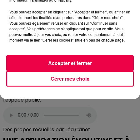
DIGNITÉ
Vous pouvez accepter en cliquant sur "Accepter et fermer", ou affiner en
Frédéric Colmain insiste sur un point essentiel : l'accès
sélectionnant les finalités et/ou partenaires dans "Gérer mes choix".
aux toilettes est un enjeu de dignité et de santé
Vous pouvez également refuser en cliquant sur "Continuer sans
publique. Trop de personnes, notamment des seniors,
accepter". Vos préférences ne s'appliqueront que pour ce site. Vous
pouvez mettre à jour vos choix, ou retirer votre consentement à tout
des personnes malades ou à mobilité réduite, limitent
moment via le lien "Gérer les cookies" situé en bas de chaque page.
leurs déplacements faute de savoir où trouver des
toilettes sûres et accessibles.
Cette contrainte invisible mais lourde a des
Accepter et fermer
conséquences sociales et psychologiques
importantes. L'application permet donc de contribuer
Gérer mes choix
à son échelle à réduire l'isolement, à renforcer
l'autonomie et à restaurer une forme d'équité dans
l'espace public.
Des propos recueillis par Léa Canet