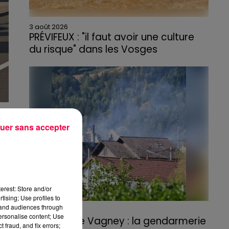
3 août 2026
PRÉVIFEUX : "il faut avoir une culture
du risque" dans les Vosges
ne
uer sans accepter
t.
erest: Store and/or
tising; Use profiles to
tand audiences through
3 août 2026
personalise content; Use
Incendie de Vagney : la gendarmerie
 fraud, and fix errors;