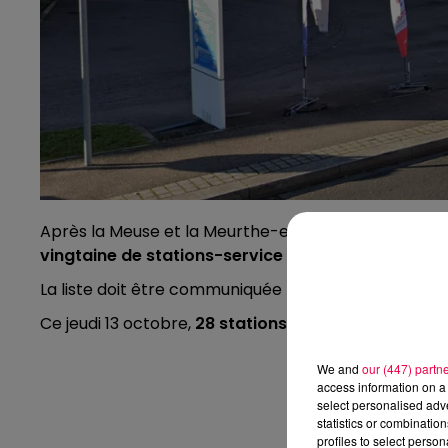
Après la Meuse et la Meurthe-et-Moselle, la préfe
vingtaine de stations-service
pour les profession
La liste doit être communiquée par la préfecture.
Ce jeudi 13 octobre,
28 stations-service étaient to
We and
our (447) partn
access information on a 
select personalised ad
statistics or combinatio
profiles to select person