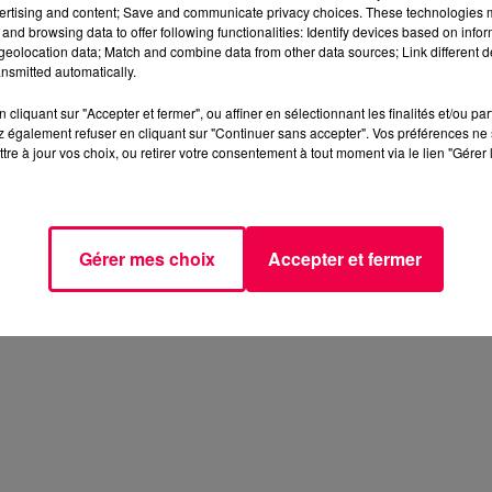
ertising and content; Save and communicate privacy choices. These technologies
and browsing data to offer following functionalities: Identify devices based on infor
eolocation data; Match and combine data from other data sources; Link different de
nsmitted automatically.
cliquant sur "Accepter et fermer", ou affiner en sélectionnant les finalités et/ou pa
 également refuser en cliquant sur "Continuer sans accepter". Vos préférences ne 
tre à jour vos choix, ou retirer votre consentement à tout moment via le lien "Gérer 
Gérer mes choix
Accepter et fermer