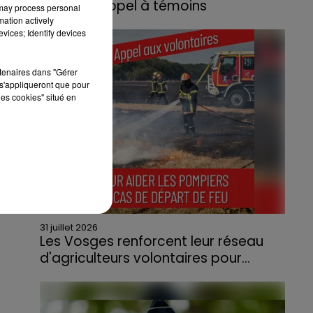
lance un appel à témoins
 may process personal
mation actively
Le feu, parti d'une haie avant de se propager
vices; Identify devices
au quartier résidentiel, avait détruit deux
habitations et contraint à l'évacuation d'une
rtenaires dans "Gérer
centaine de personnes.
s'appliqueront que pour
les cookies" situé en
31 juillet 2026
Les Vosges renforcent leur réseau
d'agriculteurs volontaires pour...
Face à la sécheresse et aux risques de
départs de feu, la Chambre d'agriculture
des Vosges a lancé un appel aux