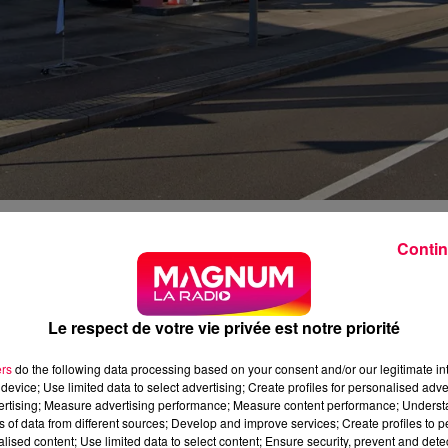
cture des Vosges annonce des
accès prioritaires dans u
Contin
nels de santé et de sécurité
dès ce vendredi 14 octobre.
ujours fermées
sur les 88 recensées dans le départemen
Le respect de votre vie privée est notre priorité
ers
do the following data processing based on your consent and/or our legitimate int
device; Use limited data to select advertising; Create profiles for personalised adver
vertising; Measure advertising performance; Measure content performance; Unders
ns of data from different sources; Develop and improve services; Create profiles to 
alised content; Use limited data to select content; Ensure security, prevent and detect