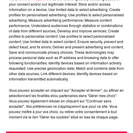
excès de plomb
your consent and/or our legitimate interest: Store and/or access
Du plomb a été détecté dans deux assiettes en
information on a device; Use limited data to select advertising; Create
profiles for personalised advertising; Use profiles to select personalised
céramique vendues entre 2020 et 2022 par Linvosges.
advertising; Measure advertising performance; Measure content
performance; Understand audiences through statistics or combinations
of data from different sources; Develop and improve services; Create
profiles to personalise content; Use profiles to select personalised
content; Use limited data to select content; Ensure security, prevent and
detect fraud, and fix errors; Deliver and present advertising and content;
Save and communicate privacy choices. These technologies may
process personal data such as IP address and browsing data to offer
following functionalities: Identify devices based on information actively
requested; Use precise geolocation data; Match and combine data from
other data sources; Link different devices; Identify devices based on
information transmitted automatically.
Vous pouvez accepter en cliquant sur "Accepter et fermer", ou affiner en
sélectionnant les finalités et/ou partenaires dans "Gérer mes choix".
Vous pouvez également refuser en cliquant sur "Continuer sans
accepter". Vos préférences ne s'appliqueront que pour ce site. Vous
3 août 2026
pouvez mettre à jour vos choix, ou retirer votre consentement à tout
PRÉVIFEUX : "il faut avoir une culture du risque"
moment via le lien "Gérer les cookies" situé en bas de chaque page.
dans les Vosges