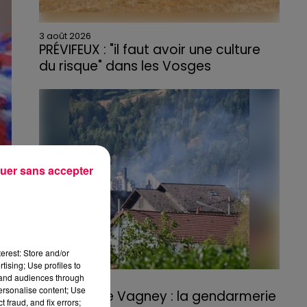
3 août 2026
PRÉVIFEUX : "il faut avoir une culture
du risque" dans les Vosges
uer sans accepter
erest: Store and/or
tising; Use profiles to
tand audiences through
3 août 2026
personalise content; Use
Incendie de Vagney : la gendarmerie
 fraud, and fix errors;