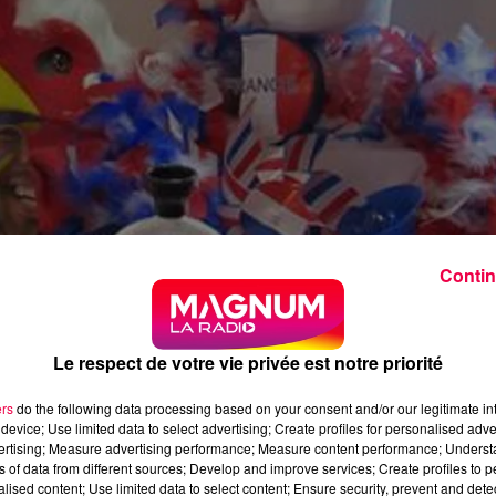
Contin
, créée et déclarée au Journal Officiel en 1995 : le
al à Frouard (Meurthe-et-Moselle) sera présent en force
Le respect de votre vie privée est notre priorité
o 2024 démarre ce soir pour les Bleus qui affrontent
ers
do the following data processing based on your consent and/or our legitimate int
 d'apercevoir des drapeaux lorrains à Düsseldorf !
device; Use limited data to select advertising; Create profiles for personalised adver
vertising; Measure advertising performance; Measure content performance; Unders
 780 membres, ont pu bénéficier de 1.200 tickets à bon prix
ns of data from different sources; Develop and improve services; Create profiles to 
alised content; Use limited data to select content; Ensure security, prevent and detect