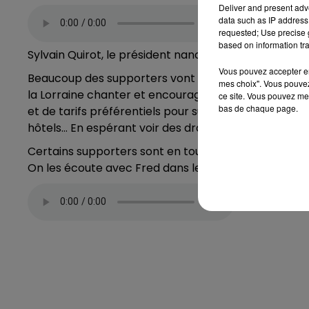
Deliver and present adv
data such as IP address 
requested; Use precise g
based on information tra
Sylvain Quirot, le président nancéien du « Supporter
Vous pouvez accepter en 
Beaucoup des supporters vont rester sur place et fai
mes choix". Vous pouvez
la Lorraine chanter et encourager ! Si la France va p
ce site. Vous pouvez met
bas de chaque page.
et de tarifs préférentiels pour supporter les Bleus. Il
hôtels... En espérant voir des drapeaux lorrains jusqu
Certains supporters sont en tout cas, aujourd'hui, e
On les écoute avec Fred dans le Club Magnum :