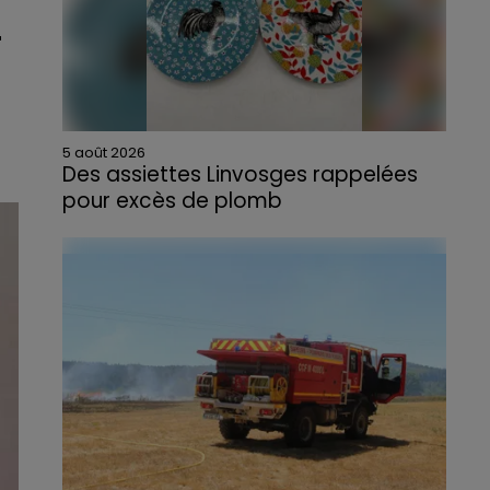
r
5 août 2026
Des assiettes Linvosges rappelées
pour excès de plomb
Du plomb a été détecté dans deux assiettes
en céramique vendues entre 2020 et 2022
par Linvosges.