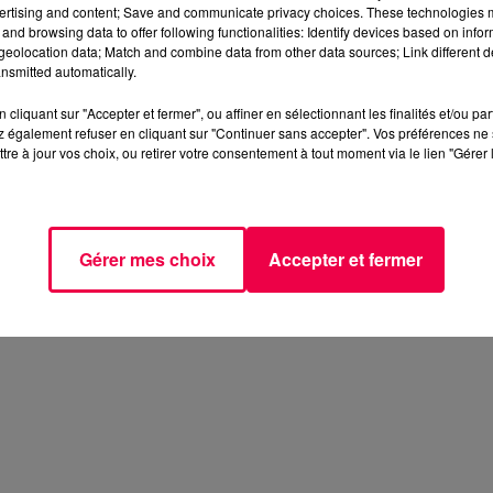
ertising and content; Save and communicate privacy choices. These technologies
and browsing data to offer following functionalities: Identify devices based on infor
eolocation data; Match and combine data from other data sources; Link different de
nsmitted automatically.
s Club de France »
cliquant sur "Accepter et fermer", ou affiner en sélectionnant les finalités et/ou pa
re un circuit. Pas de doute donc sur le fait qu'on entendr
 également refuser en cliquant sur "Continuer sans accepter". Vos préférences ne 
lus loin, l'association continuera à bénéficier de prévente
tre à jour vos choix, ou retirer votre consentement à tout moment via le lien "Gérer 
s ont déjà misé pour la finale... En bloquant des bus et des
'au bout, donc !
n route pour l'Allemagne... En ce moment-même d'ailleurs 
Gérer mes choix
Accepter et fermer