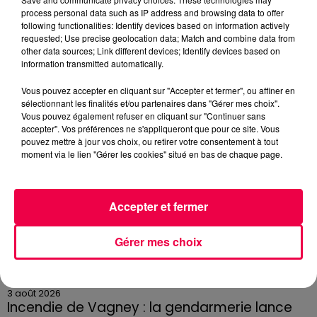
3 août 2026
process personal data such as IP address and browsing data to offer
PRÉVIFEUX : "il faut avoir une culture du risque"
following functionalities: Identify devices based on information actively
dans les Vosges
requested; Use precise geolocation data; Match and combine data from
other data sources; Link different devices; Identify devices based on
information transmitted automatically.
Vous pouvez accepter en cliquant sur "Accepter et fermer", ou affiner en
sélectionnant les finalités et/ou partenaires dans "Gérer mes choix".
Vous pouvez également refuser en cliquant sur "Continuer sans
accepter". Vos préférences ne s'appliqueront que pour ce site. Vous
pouvez mettre à jour vos choix, ou retirer votre consentement à tout
moment via le lien "Gérer les cookies" situé en bas de chaque page.
Accepter et fermer
Gérer mes choix
3 août 2026
Incendie de Vagney : la gendarmerie lance