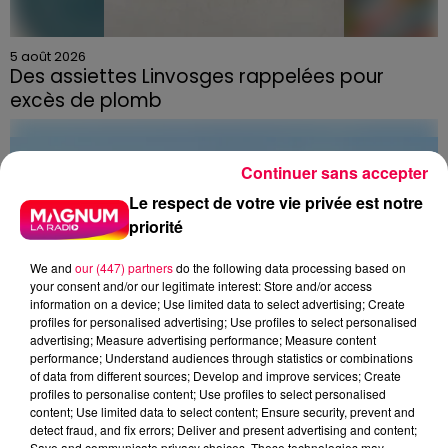
5 août 2026
Des assiettes Linvosges rappelées pour
excès de plomb
Du plomb a été détecté dans deux assiettes en
céramique vendues entre 2020 et 2022 par Linvosges.
Continuer sans accepter
Le respect de votre vie privée est notre
priorité
We and
our (447) partners
do the following data processing based on
your consent and/or our legitimate interest: Store and/or access
information on a device; Use limited data to select advertising; Create
profiles for personalised advertising; Use profiles to select personalised
advertising; Measure advertising performance; Measure content
performance; Understand audiences through statistics or combinations
of data from different sources; Develop and improve services; Create
profiles to personalise content; Use profiles to select personalised
content; Use limited data to select content; Ensure security, prevent and
detect fraud, and fix errors; Deliver and present advertising and content;
Save and communicate privacy choices. These technologies may