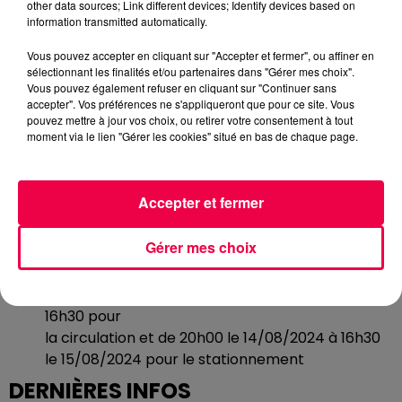
other data sources; Link different devices; Identify devices based on
stationnement
information transmitted automatically.
Mance : pour la RD146 de 13h30 à 16h15 pour la
Vous pouvez accepter en cliquant sur "Accepter et fermer", ou affiner en
circulation et de 8h00 à 16h30 pour le
sélectionnant les finalités et/ou partenaires dans "Gérer mes choix".
stationnement
Vous pouvez également refuser en cliquant sur "Continuer sans
accepter". Vos préférences ne s'appliqueront que pour ce site. Vous
Val de Briey : pour la RD146, la RD346 (giratoire)
pouvez mettre à jour vos choix, ou retirer votre consentement à tout
et la RD138 (voie communale « la
moment via le lien "Gérer les cookies" situé en bas de chaque page.
Brouchetière ») de 13h30 à 16h15 pour la
circulation et de 8h00 à 16h30 pour le
stationnement
Accepter et fermer
Joeuf : rue Gustave Maguin, route de Moyeuvre
Gérer mes choix
(direction pont de l’Orne), rue de Franchepré et
route de Moyeuvre (direction Montois-la-
Montagne et Moyeuvre-Grande) de 14h00 à
16h30 pour
la circulation et de 20h00 le 14/08/2024 à 16h30
le 15/08/2024 pour le stationnement
DERNIÈRES INFOS