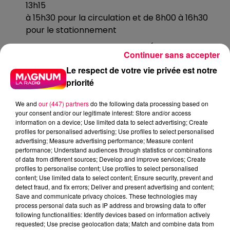
13h15
à 15h30 pour la circulation et de 8h00 à 16h30
pour le stationnement
Montbonvillers : pour la RD952 (rue Nationale, rue
Continuer sans accepter
de la République, place du 19 mars 1962, rue
Le respect de votre vie privée est notre
Jeanne d’Arc et rue Bernadette) de 12h30 à
priorité
16h00 pour la circulation et de 9h00 à 16h00 pour
le
We and
our (447) partners
do the following data processing based on
stationnement
your consent and/or our legitimate interest: Store and/or access
information on a device; Use limited data to select advertising; Create
Mairy-Mainville : pour la RD145B de 12h30 à 16h00
profiles for personalised advertising; Use profiles to select personalised
advertising; Measure advertising performance; Measure content
Tucquegnieux : pour la RD145 et la RD146D de
performance; Understand audiences through statistics or combinations
12h30 à 16h00
of data from different sources; Develop and improve services; Create
profiles to personalise content; Use profiles to select personalised
Mancieulles : pour la RD146D (avenue de la
content; Use limited data to select content; Ensure security, prevent and
République, rue du Général Leclerc, rue du
detect fraud, and fix errors; Deliver and present advertising and content;
Save and communicate privacy choices. These technologies may
Maréchal
process personal data such as IP address and browsing data to offer
Joffre, route de Mance) de 13h30 à 16h15 pour la
following functionalities: Identify devices based on information actively
circulation et de 8h00 à 16h30 pour le
requested; Use precise geolocation data; Match and combine data from