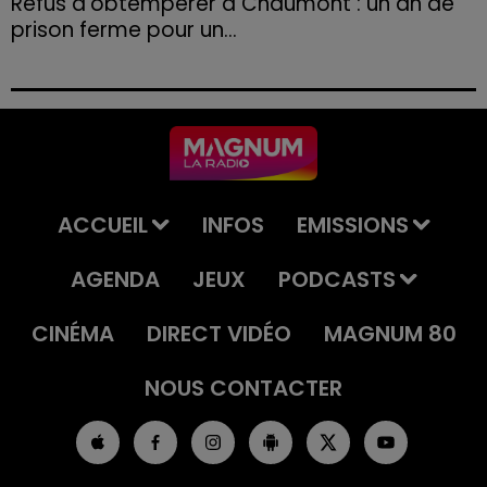
Refus d'obtempérer à Chaumont : un an de
prison ferme pour un...
Le tribunal a également prononcé l'annulation de son
permis et la confiscation de son véhicule.
ACCUEIL
INFOS
EMISSIONS
AGENDA
JEUX
PODCASTS
CINÉMA
DIRECT VIDÉO
MAGNUM 80
NOUS CONTACTER