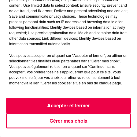
content; Use limited data to select content; Ensure security, prevent and
detect fraud, and fix errors; Deliver and present advertising and content;
Save and communicate privacy choices. These technologies may
process personal data such as IP address and browsing data to offer
following functionalities: Identify devices based on information actively
requested; Use precise geolocation data; Match and combine data from
other data sources; Link different devices; Identify devices based on
information transmitted automatically.
5 août 2026
Des assiettes Linvosges rappelées pour
Vous pouvez accepter en cliquant sur "Accepter et fermer", ou affiner en
sélectionnant les finalités et/ou partenaires dans "Gérer mes choix".
excès de plomb
Vous pouvez également refuser en cliquant sur "Continuer sans
Du plomb a été détecté dans deux assiettes en
accepter". Vos préférences ne s'appliqueront que pour ce site. Vous
pouvez mettre à jour vos choix, ou retirer votre consentement à tout
céramique vendues entre 2020 et 2022 par Linvosges.
moment via le lien "Gérer les cookies" situé en bas de chaque page.
Accepter et fermer
Gérer mes choix