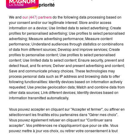
priorité
We and
our (447) partners
do the following data processing based on
your consent and/or our legitimate interest: Store and/or access
5 août 2026
information on a device; Use limited data to select advertising; Create
Des assiettes Linvosges rappelées pour
profiles for personalised advertising; Use profiles to select personalised
excès de plomb
advertising; Measure advertising performance; Measure content
performance; Understand audiences through statistics or combinations
Du plomb a été détecté dans deux assiettes en
of data from different sources; Develop and improve services; Create
céramique vendues entre 2020 et 2022 par Linvosges.
profiles to personalise content; Use profiles to select personalised
content; Use limited data to select content; Ensure security, prevent and
detect fraud, and fix errors; Deliver and present advertising and content;
Save and communicate privacy choices. These technologies may
process personal data such as IP address and browsing data to offer
following functionalities: Identify devices based on information actively
requested; Use precise geolocation data; Match and combine data from
other data sources; Link different devices; Identify devices based on
information transmitted automatically.
Vous pouvez accepter en cliquant sur "Accepter et fermer", ou affiner en
sélectionnant les finalités et/ou partenaires dans "Gérer mes choix".
Vous pouvez également refuser en cliquant sur "Continuer sans
accepter". Vos préférences ne s'appliqueront que pour ce site. Vous
pouvez mettre à jour vos choix, ou retirer votre consentement à tout