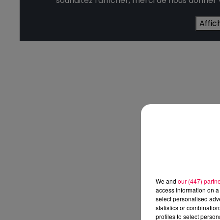
souhaitez l'afficher, merci de nous donner
Affic
We and
our (447) partn
access information on a 
select personalised ad
statistics or combinatio
profiles to select person