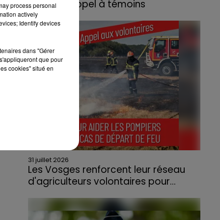
lance un appel à témoins
 may process personal
mation actively
Le feu, parti d'une haie avant de se propager
vices; Identify devices
au quartier résidentiel, avait détruit deux
habitations et contraint à l'évacuation d'une
rtenaires dans "Gérer
centaine de personnes.
s'appliqueront que pour
les cookies" situé en
31 juillet 2026
Les Vosges renforcent leur réseau
d'agriculteurs volontaires pour...
Face à la sécheresse et aux risques de
départs de feu, la Chambre d'agriculture
des Vosges a lancé un appel aux