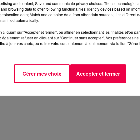
ertising and content; Save and communicate privacy choices. These technologies
and browsing data to offer following functionalities: Identify devices based on infor
eolocation data; Match and combine data from other data sources; Link different de
nsmitted automatically.
cliquant sur "Accepter et fermer", ou affiner en sélectionnant les finalités et/ou pa
 également refuser en cliquant sur "Continuer sans accepter". Vos préférences ne 
tre à jour vos choix, ou retirer votre consentement à tout moment via le lien "Gérer 
Gérer mes choix
Accepter et fermer