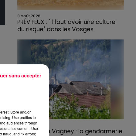
3 août 2026
PRÉVIFEUX : "il faut avoir une culture
du risque" dans les Vosges
uer sans accepter
erest: Store and/or
tising; Use profiles to
tand audiences through
3 août 2026
personalise content; Use
Incendie de Vagney : la gendarmerie
 fraud, and fix errors;