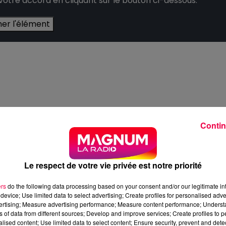
 votre accord en cliquant sur le bouton ci-dessous.
her l'élément
Contin
Le respect de votre vie privée est notre priorité
ers
do the following data processing based on your consent and/or our legitimate int
device; Use limited data to select advertising; Create profiles for personalised adver
vertising; Measure advertising performance; Measure content performance; Unders
ns of data from different sources; Develop and improve services; Create profiles to 
alised content; Use limited data to select content; Ensure security, prevent and detect