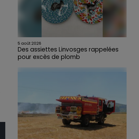
5 août 2026
Des assiettes Linvosges rappelées
pour excès de plomb
Du plomb a été détecté dans deux assiettes
en céramique vendues entre 2020 et 2022
par Linvosges.
.