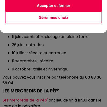
13 mars : semis et repiquage sous serre
Accepter et fermer
27 mars : préparation du terrain
Gérer mes choix
3 avril : empotage
15 mai : plantations
5 juin : semis et repiquage en pleine terre
26 juin : entretien
10 juillet : récolte et entretien
11 septembre : récolte
9 octobre : taille et hivernage.
Vous pouvez vous inscrire par téléphone au
03 83 36
59 04.
LES MERCREDIS DE LA PÉP'
Les mercredis de la Pép'
ont lieu de 9h à 11h30 dans le
Parc de la pépinière.