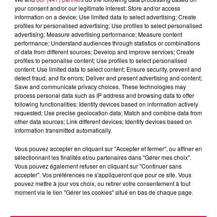
your consent and/or our legitimate interest: Store and/or access
Cet atelier potager pourrait aussi servir de cadre pour
information on a device; Use limited data to select advertising; Create
des interventions/ateliers/conférences communs
profiles for personalised advertising; Use profiles to select personalised
advertising; Measure advertising performance; Measure content
entre scientifiques, jardiniers et citoyens.
performance; Understand audiences through statistics or combinations
of data from different sources; Develop and improve services; Create
Attention :
cet atelier est réservé pour un groupe
profiles to personalise content; Use profiles to select personalised
d’environ dix personnes qui devra s’investir sur la
content; Use limited data to select content; Ensure security, prevent and
saison complète.
detect fraud, and fix errors; Deliver and present advertising and content;
Save and communicate privacy choices. These technologies may
L’inscription à ce groupe est réservée de préférence
process personal data such as IP address and browsing data to offer
aux habitants du quartier Saint-Pierre René II
following functionalities: Identify devices based on information actively
requested; Use precise geolocation data; Match and combine data from
Bonsecours en lien avec l’atelier de vie de quartier.
other data sources; Link different devices; Identify devices based on
information transmitted automatically.
Le calendrier de l'atelier potager
Vous pouvez accepter en cliquant sur "Accepter et fermer", ou affiner en
L'atelir potager a lieu de 13h30 à 16h30 aux serres
sélectionnant les finalités et/ou partenaires dans "Gérer mes choix".
Vous pouvez également refuser en cliquant sur "Continuer sans
municipales, 106 boulevard Lobau, à Nancy. Il est
accepter". Vos préférences ne s'appliqueront que pour ce site. Vous
possible d'y accéder par le parc Olry en passant par
pouvez mettre à jour vos choix, ou retirer votre consentement à tout
le parking.
moment via le lien "Gérer les cookies" situé en bas de chaque page.
27 février : semis et bouturage d’aromatiques