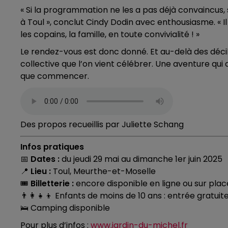
« Si la programmation ne les a pas déjà convaincus, 
à Toul », conclut Cindy Dodin avec enthousiasme. « I
les copains, la famille, en toute convivialité ! »
Le rendez-vous est donc donné. Et au-delà des déci
collective que l’on vient célébrer. Une aventure qui 
que commencer.
Des propos recueillis par Juliette Schang
Infos pratiques
📅
Dates :
du jeudi 29 mai au dimanche 1er juin 2025
📍
Lieu :
Toul, Meurthe-et-Moselle
🎟️
Billetterie :
encore disponible en ligne ou sur place 
👨‍👩‍👧‍👦 Enfants de moins de 10 ans : entrée gratuit
🛌 Camping disponible
Pour plus d’infos :
www.jardin-du-michel.fr