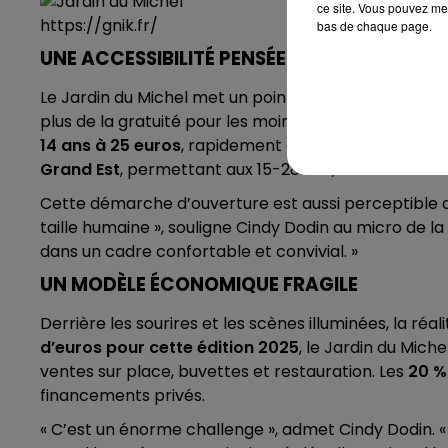
ce site. Vous pouvez met
https://gnik.fr/
bas de chaque page.
UNE ACCESSIBILITÉ PENSÉE POUR TOUS
Le Jardin du Michel met un point d’honneur à rester
plus de la gratuité pour les moins de 10 ans, le fest
14 ans à 25 euros
, rapidement épuisé. Il participe
Grand Est
, permettant aux 15-28 ans, notamment san
Cette démarche d’ouverture est aussi perceptible da
taille humaine », souligne Cindy Dodin au micro de la
dans un cadre confortable et convivial. »
UN MODÈLE ÉCONOMIQUE FRAGILE
Derrière les sourires et les scènes illuminées, la ré
d’euros pour cette édition 2025
, le Jardin du Mich
ventes sur place, buvettes et restauration. Les
20 %
financements privés.
« C’est un énorme challenge », admet Cindy Dodin. « O