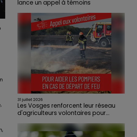
lance un appel à témoins
Le feu, parti d'une haie avant de se propager
au quartier résidentiel, avait détruit deux
habitations et contraint à l'évacuation d'une
e
centaine de personnes.
un
31 juillet 2026
,
Les Vosges renforcent leur réseau
d'agriculteurs volontaires pour...
Face à la sécheresse et aux risques de
départs de feu, la Chambre d'agriculture
n,
des Vosges a lancé un appel aux