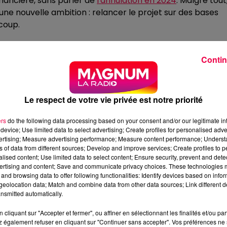
nancière, sans parler de
l'annulation en 2024
. Malgré tout
une nouvelle ambition : relancer le projet sur des bases
 coup.
 Radio du Michel
Contin
RENOUVEAU
de trois à
quatre jours de festival
, changement rendu
Le respect de votre vie privée est notre priorité
 l’Ascension). Côté programmation, les festivaliers pourron
 la Fonky Family, Polo & Pan, Jok'Air ou encore The Bloody
ers
do the following data processing based on your consent and/or our legitimate int
tions et d’un site décoré de manière festive et symboliqu
device; Use limited data to select advertising; Create profiles for personalised adver
vertising; Measure advertising performance; Measure content performance; Unders
d’animations sur place, un programme très dense »,
ns of data from different sources; Develop and improve services; Create profiles to 
ts chaque jour dans la ville de Toul : concerts, théâtre, boo
alised content; Use limited data to select content; Ensure security, prevent and detect
ertising and content; Save and communicate privacy choices. These technologies
tival au-delà du site. »
and browsing data to offer following functionalities: Identify devices based on infor
eolocation data; Match and combine data from other data sources; Link different de
rs aussi familiale pour le Jardin du Michel. « Le site es
nsmitted automatically.
oit les familles, les jeunes, les groupes d’amis… C’est bo
cliquant sur "Accepter et fermer", ou affiner en sélectionnant les finalités et/ou pa
 également refuser en cliquant sur "Continuer sans accepter". Vos préférences ne 