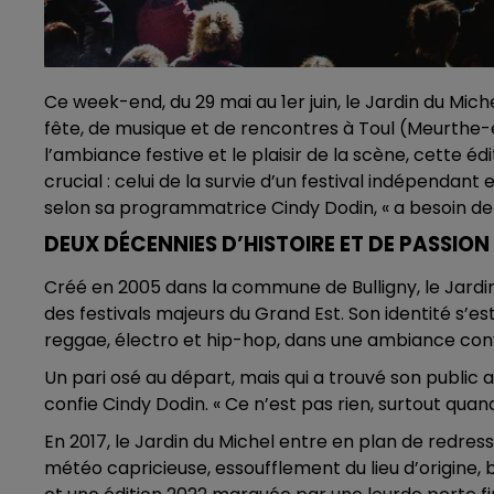
Ce week-end, du 29 mai au 1er juin, le Jardin du Mich
fête, de musique et de rencontres à Toul (Meurthe-e
l’ambiance festive et le plaisir de la scène, cette éd
crucial : celui de la survie d’un festival indépendant
selon sa programmatrice Cindy Dodin, « a besoin de s
DEUX DÉCENNIES D’HISTOIRE ET DE PASSION
Créé en 2005 dans la commune de Bulligny, le Jard
des festivals majeurs du Grand Est. Son identité s’
reggae, électro et hip-hop, dans une ambiance convi
Un pari osé au départ, mais qui a trouvé son public au
confie Cindy Dodin. « Ce n’est pas rien, surtout qua
En 2017, le Jardin du Michel entre en plan de redress
météo capricieuse, essoufflement du lieu d’origine, ba