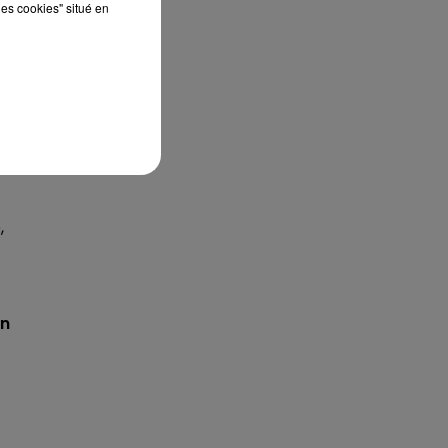
les cookies" situé en
En
-
,
on