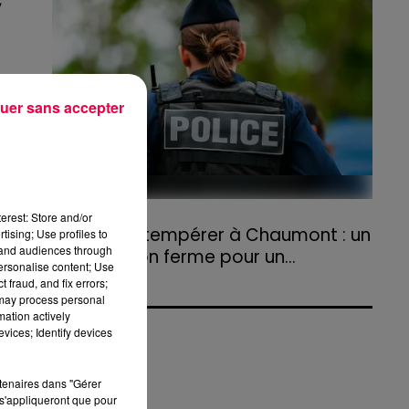
,
agriculteurs volontaires pour venir en aide...
uer sans accepter
t
31 juillet 2026
erest: Store and/or
e.
Refus d'obtempérer à Chaumont : un
tising; Use profiles to
tand audiences through
an de prison ferme pour un...
personalise content; Use
Le tribunal a également prononcé
m
 fraud, and fix errors;
l'annulation de son permis et la confiscation
 may process personal
mation actively
de son véhicule.
vices; Identify devices
t
n
rtenaires dans "Gérer
s'appliqueront que pour