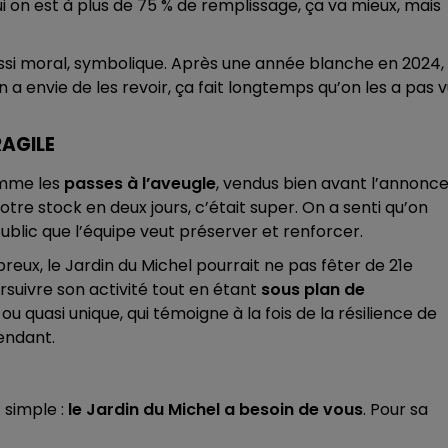
i on est à plus de 75 % de remplissage, ça va mieux, mais
aussi moral, symbolique. Après une année blanche en 2024, 
n a envie de les revoir, ça fait longtemps qu’on les a pas 
AGILE
omme les
passes à l’aveugle
, vendus bien avant l’annonc
re stock en deux jours, c’était super. On a senti qu’on
public que l’équipe veut préserver et renforcer.
mbreux, le Jardin du Michel pourrait ne pas fêter de 21e
ursuivre son activité tout en étant
sous plan de
 ou quasi unique, qui témoigne à la fois de la résilience de
pendant.
 simple :
le Jardin du Michel a besoin de vous
. Pour sa