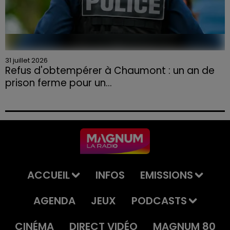
31 juillet 2026
Refus d'obtempérer à Chaumont : un an de
prison ferme pour un...
Le tribunal a également prononcé l'annulation de son
permis et la confiscation de son véhicule.
ACCUEIL
INFOS
EMISSIONS
AGENDA
JEUX
PODCASTS
CINÉMA
DIRECT VIDÉO
MAGNUM 80