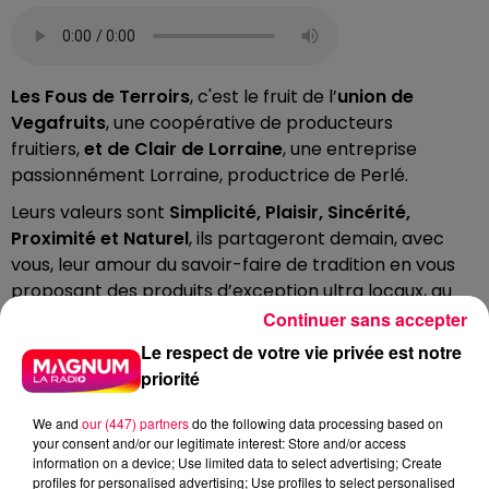
Les Fous de Terroirs
, c'est le fruit de l’
union de
Vegafruits
, une coopérative de producteurs
fruitiers,
et de Clair de Lorraine
, une entreprise
passionnément Lorraine, productrice de Perlé.
Leurs valeurs sont
Simplicité, Plaisir, Sincérité,
Proximité et Naturel
, ils partageront demain, avec
vous, leur amour du savoir-faire de tradition en vous
proposant des produits d’exception ultra locaux, au
salon de l'agriculture, à Paris.
Continuer sans accepter
Le respect de votre vie privée est notre
A noter que le salon se termine ce dimanche !
priorité
DERNIÈRES INFOS
We and
our (447) partners
do the following data processing based on
your consent and/or our legitimate interest: Store and/or access
information on a device; Use limited data to select advertising; Create
profiles for personalised advertising; Use profiles to select personalised