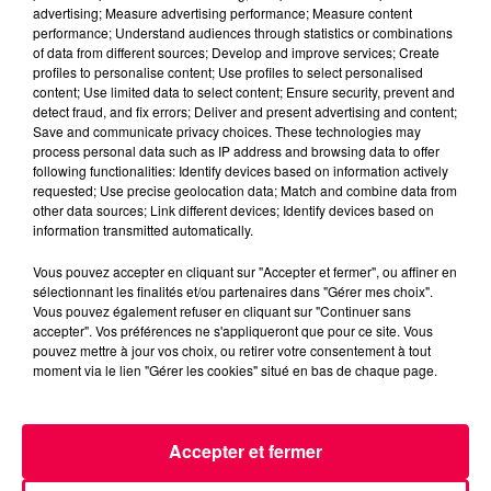
advertising; Measure advertising performance; Measure content
performance; Understand audiences through statistics or combinations
of data from different sources; Develop and improve services; Create
profiles to personalise content; Use profiles to select personalised
content; Use limited data to select content; Ensure security, prevent and
detect fraud, and fix errors; Deliver and present advertising and content;
Save and communicate privacy choices. These technologies may
process personal data such as IP address and browsing data to offer
following functionalities: Identify devices based on information actively
requested; Use precise geolocation data; Match and combine data from
other data sources; Link different devices; Identify devices based on
information transmitted automatically.
Vous pouvez accepter en cliquant sur "Accepter et fermer", ou affiner en
sélectionnant les finalités et/ou partenaires dans "Gérer mes choix".
Vous pouvez également refuser en cliquant sur "Continuer sans
5 août 2026
accepter". Vos préférences ne s'appliqueront que pour ce site. Vous
Des assiettes Linvosges rappelées pour
pouvez mettre à jour vos choix, ou retirer votre consentement à tout
excès de plomb
moment via le lien "Gérer les cookies" situé en bas de chaque page.
Du plomb a été détecté dans deux assiettes en
céramique vendues entre 2020 et 2022 par Linvosges.
Accepter et fermer