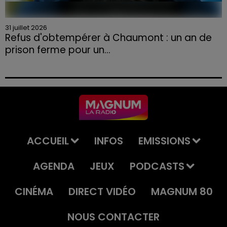
31 juillet 2026
Refus d'obtempérer à Chaumont : un an de
prison ferme pour un...
Le tribunal a également prononcé l'annulation de son
permis et la confiscation de son véhicule.
ACCUEIL
INFOS
EMISSIONS
AGENDA
JEUX
PODCASTS
CINÉMA
DIRECT VIDÉO
MAGNUM 80
NOUS CONTACTER