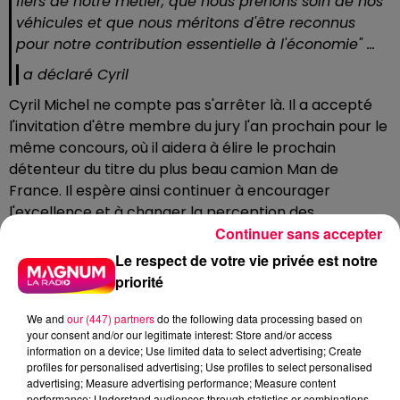
fiers de notre métier, que nous prenons soin de nos
véhicules et que nous méritons d'être reconnus
pour notre contribution essentielle à l'économie" ...
a déclaré Cyril
Cyril Michel ne compte pas s'arrêter là. Il a accepté
l'invitation d'être membre du jury l'an prochain pour le
même concours, où il aidera à élire le prochain
détenteur du titre du plus beau camion Man de
France. Il espère ainsi continuer à encourager
l'excellence et à changer la perception des
Continuer sans accepter
chauffeurs routiers dans la société.
Le respect de votre vie privée est notre
DERNIÈRES INFOS
priorité
We and
our (447) partners
do the following data processing based on
your consent and/or our legitimate interest: Store and/or access
information on a device; Use limited data to select advertising; Create
profiles for personalised advertising; Use profiles to select personalised
advertising; Measure advertising performance; Measure content
performance; Understand audiences through statistics or combinations