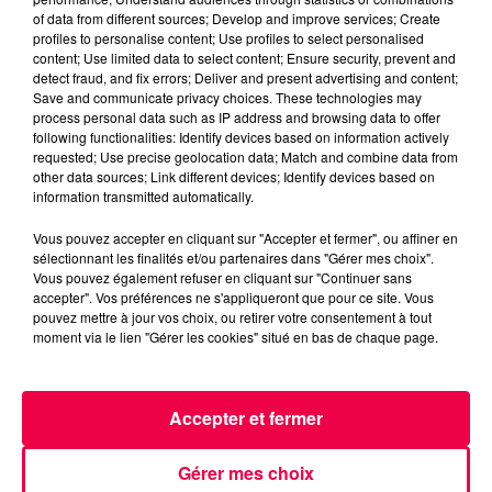
of data from different sources; Develop and improve services; Create
profiles to personalise content; Use profiles to select personalised
content; Use limited data to select content; Ensure security, prevent and
detect fraud, and fix errors; Deliver and present advertising and content;
Save and communicate privacy choices. These technologies may
process personal data such as IP address and browsing data to offer
following functionalities: Identify devices based on information actively
requested; Use precise geolocation data; Match and combine data from
other data sources; Link different devices; Identify devices based on
information transmitted automatically.
Vous pouvez accepter en cliquant sur "Accepter et fermer", ou affiner en
5 août 2026
sélectionnant les finalités et/ou partenaires dans "Gérer mes choix".
Des assiettes Linvosges rappelées pour
Vous pouvez également refuser en cliquant sur "Continuer sans
accepter". Vos préférences ne s'appliqueront que pour ce site. Vous
excès de plomb
pouvez mettre à jour vos choix, ou retirer votre consentement à tout
Du plomb a été détecté dans deux assiettes en
moment via le lien "Gérer les cookies" situé en bas de chaque page.
céramique vendues entre 2020 et 2022 par Linvosges.
Accepter et fermer
Gérer mes choix