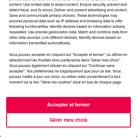
content; Use limited data to select content; Ensure security, prevent and
detect fraud, and fix errors; Deliver and present advertising and content;
Save and communicate privacy choices. These technologies may
process personal data such as IP address and browsing data to offer
following functionalities: Identify devices based on information actively
requested; Use precise geolocation data; Match and combine data from
3 août 2026
other data sources; Link different devices; Identify devices based on
PRÉVIFEUX : "il faut avoir une culture du risque"
information transmitted automatically.
dans les Vosges
Vous pouvez accepter en cliquant sur "Accepter et fermer", ou affiner en
sélectionnant les finalités et/ou partenaires dans "Gérer mes choix".
Vous pouvez également refuser en cliquant sur "Continuer sans
accepter". Vos préférences ne s'appliqueront que pour ce site. Vous
pouvez mettre à jour vos choix, ou retirer votre consentement à tout
moment via le lien "Gérer les cookies" situé en bas de chaque page.
Accepter et fermer
Gérer mes choix