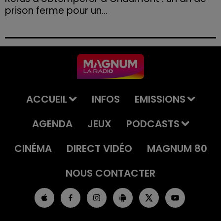
prison ferme pour un...
Le tribunal a également prononcé l'annulation de son
permis et la confiscation de son véhicule.
ACCUEIL
INFOS
EMISSIONS
AGENDA
JEUX
PODCASTS
CINÉMA
DIRECT VIDÉO
MAGNUM 80
NOUS CONTACTER