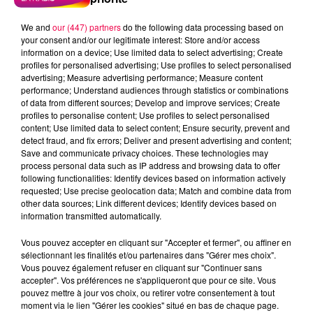
We and
our (447) partners
do the following data processing based on
5 août 2026
your consent and/or our legitimate interest: Store and/or access
Des assiettes Linvosges rappelées pour
information on a device; Use limited data to select advertising; Create
excès de plomb
profiles for personalised advertising; Use profiles to select personalised
advertising; Measure advertising performance; Measure content
Du plomb a été détecté dans deux assiettes en
performance; Understand audiences through statistics or combinations
céramique vendues entre 2020 et 2022 par Linvosges.
of data from different sources; Develop and improve services; Create
profiles to personalise content; Use profiles to select personalised
content; Use limited data to select content; Ensure security, prevent and
detect fraud, and fix errors; Deliver and present advertising and content;
Save and communicate privacy choices. These technologies may
process personal data such as IP address and browsing data to offer
following functionalities: Identify devices based on information actively
requested; Use precise geolocation data; Match and combine data from
other data sources; Link different devices; Identify devices based on
information transmitted automatically.
Vous pouvez accepter en cliquant sur "Accepter et fermer", ou affiner en
sélectionnant les finalités et/ou partenaires dans "Gérer mes choix".
Vous pouvez également refuser en cliquant sur "Continuer sans
accepter". Vos préférences ne s'appliqueront que pour ce site. Vous
pouvez mettre à jour vos choix, ou retirer votre consentement à tout
moment via le lien "Gérer les cookies" situé en bas de chaque page.