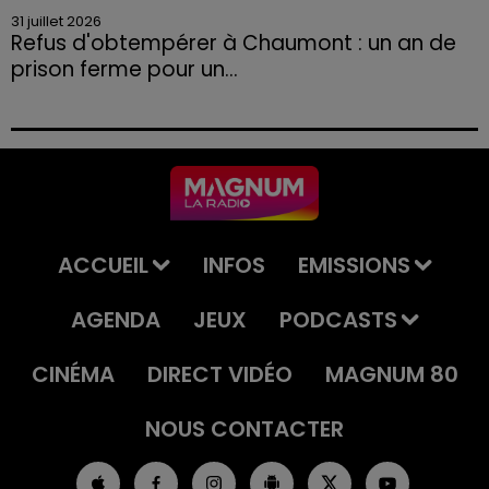
31 juillet 2026
Refus d'obtempérer à Chaumont : un an de
prison ferme pour un...
Le tribunal a également prononcé l'annulation de son
permis et la confiscation de son véhicule.
ACCUEIL
INFOS
EMISSIONS
AGENDA
JEUX
PODCASTS
CINÉMA
DIRECT VIDÉO
MAGNUM 80
NOUS CONTACTER