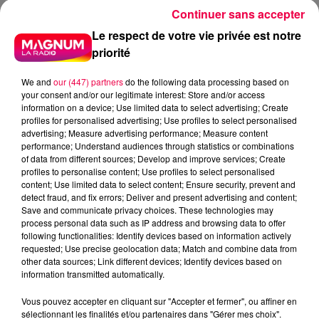
Continuer sans accepter
Le respect de votre vie privée est notre
priorité
We and
our (447) partners
do the following data processing based on
your consent and/or our legitimate interest: Store and/or access
information on a device; Use limited data to select advertising; Create
profiles for personalised advertising; Use profiles to select personalised
advertising; Measure advertising performance; Measure content
5 août 2026
performance; Understand audiences through statistics or combinations
Des assiettes Linvosges rappelées pour
of data from different sources; Develop and improve services; Create
excès de plomb
profiles to personalise content; Use profiles to select personalised
content; Use limited data to select content; Ensure security, prevent and
Du plomb a été détecté dans deux assiettes en
detect fraud, and fix errors; Deliver and present advertising and content;
céramique vendues entre 2020 et 2022 par Linvosges.
Save and communicate privacy choices. These technologies may
process personal data such as IP address and browsing data to offer
following functionalities: Identify devices based on information actively
requested; Use precise geolocation data; Match and combine data from
other data sources; Link different devices; Identify devices based on
information transmitted automatically.
Vous pouvez accepter en cliquant sur "Accepter et fermer", ou affiner en
sélectionnant les finalités et/ou partenaires dans "Gérer mes choix".