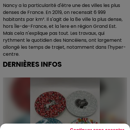
Nancy a la particularité d'être une des villes les plus
denses de France. En 2019, on recensait 6 999
habitants par km². Il s'agit de la 8e ville la plus dense,
hors Île-de-France, et la 1ere en région Grand Est.
Mais cela n'explique pas tout. Les travaux, qui
rythment le quotidien des Nancéiens, ont largement
allongé les temps de trajet, notamment dans l'hyper-
centre.
DERNIÈRES INFOS
Continuer sans accepter