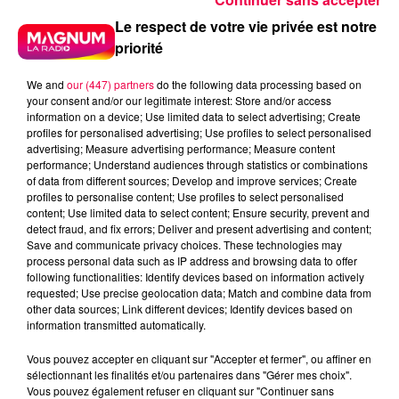
Le respect de votre vie privée est notre
priorité
We and
our (447) partners
do the following data processing based on
your consent and/or our legitimate interest: Store and/or access
information on a device; Use limited data to select advertising; Create
profiles for personalised advertising; Use profiles to select personalised
5 août 2026
advertising; Measure advertising performance; Measure content
Des assiettes Linvosges rappelées pour
performance; Understand audiences through statistics or combinations
excès de plomb
of data from different sources; Develop and improve services; Create
profiles to personalise content; Use profiles to select personalised
Du plomb a été détecté dans deux assiettes en
content; Use limited data to select content; Ensure security, prevent and
céramique vendues entre 2020 et 2022 par Linvosges.
detect fraud, and fix errors; Deliver and present advertising and content;
Save and communicate privacy choices. These technologies may
process personal data such as IP address and browsing data to offer
following functionalities: Identify devices based on information actively
requested; Use precise geolocation data; Match and combine data from
other data sources; Link different devices; Identify devices based on
information transmitted automatically.
Vous pouvez accepter en cliquant sur "Accepter et fermer", ou affiner en
sélectionnant les finalités et/ou partenaires dans "Gérer mes choix".
Vous pouvez également refuser en cliquant sur "Continuer sans