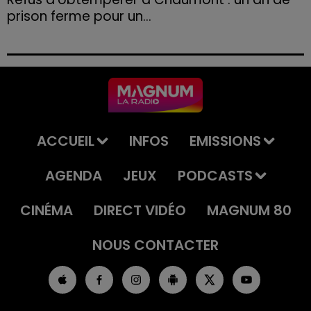
prison ferme pour un...
Le tribunal a également prononcé l'annulation de son
permis et la confiscation de son véhicule.
ACCUEIL
INFOS
EMISSIONS
AGENDA
JEUX
PODCASTS
CINÉMA
DIRECT VIDÉO
MAGNUM 80
NOUS CONTACTER