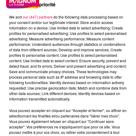
priorité
en sorte que le regard soit un peu différent que
d'habitude, c'est-à-dire qu'on prenne la précaution
We and
our (447) partners
do the following data processing based on
systématiquement d'associer les territoires. »
your consent and/or our legitimate interest: Store and/or access
information on a device; Use limited data to select advertising; Create
Une reconnaissance politique
profiles for personalised advertising; Use profiles to select personalised
advertising; Measure advertising performance; Measure content
sans arrière-pensée
performance; Understand audiences through statistics or combinations
of data from different sources; Develop and improve services; Create
profiles to personalise content; Use profiles to select personalised
Connu pour sa constance et son attachement au
content; Use limited data to select content; Ensure security, prevent and
terrain, Michel Fournier insiste sur la nécessité d’un
detect fraud, and fix errors; Deliver and present advertising and content;
travail continu, loin des coups de communication.
Save and communicate privacy choices. These technologies may
process personal data such as IP address and browsing data to offer
« Dans la vie, il n'y a pas une révolution tous les jours.
following functionalities: Identify devices based on information actively
On doit avancer à petits pas, mais on doit avancer. » Il
requested; Use precise geolocation data; Match and combine data from
défend l’action de l’association qu’il préside, qui agit au
other data sources; Link different devices; Identify devices based on
information transmitted automatically.
quotidien « sans autre esprit que d’être au bénéfice de
la ruralité, et sans ambition politique-politicienne
Vous pouvez accepter en cliquant sur "Accepter et fermer", ou affiner en
comme d'autres peuvent en avoir malheureusement
sélectionnant les finalités et/ou partenaires dans "Gérer mes choix".
Vous pouvez également refuser en cliquant sur "Continuer sans
tous les jours. »
accepter". Vos préférences ne s'appliqueront que pour ce site. Vous
pouvez mettre à jour vos choix, ou retirer votre consentement à tout
En rassemblant dans les Vosges une partie du