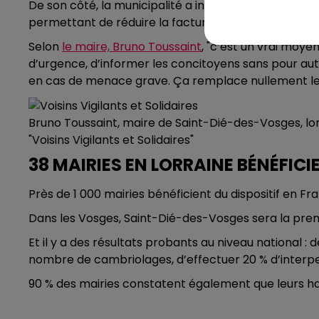
De son côté, la municipalité a investi 30 000 € pour
permettant de réduire la facture annuelle à 5 000 €
Selon
le maire, Bruno Toussaint
, "c’est un vrai moy
d’urgence, d’informer les concitoyens sans pour aut
en cas de menace grave. Ça remplace nullement le p
Bruno Toussaint, maire de Saint-Dié-des-Vosges, lor
"Voisins Vigilants et Solidaires"
38 MAIRIES EN LORRAINE BÉNÉFICI
Près de 1 000 mairies bénéficient du dispositif en Fr
Dans les Vosges, Saint-Dié-des-Vosges sera la pre
Et il y a des résultats probants au niveau national : 
nombre de cambriolages, d’effectuer 20 % d’interpel
90 % des mairies constatent également que leurs hab