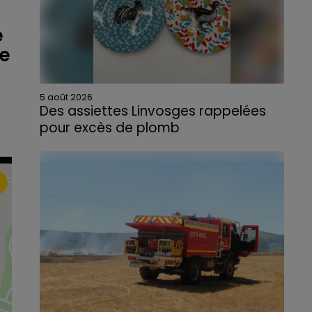
e
ue
5 août 2026
Des assiettes Linvosges rappelées
pour excès de plomb
Du plomb a été détecté dans deux assiettes
en céramique vendues entre 2020 et 2022
par Linvosges.