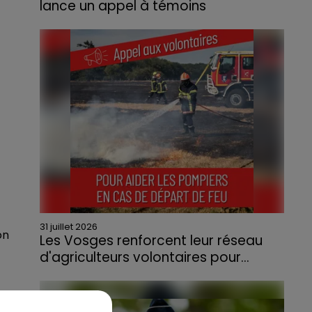
lance un appel à témoins
Le feu, parti d'une haie avant de se propager
au quartier résidentiel, avait détruit deux
habitations et contraint à l'évacuation d'une
centaine de personnes.
t
31 juillet 2026
on
Les Vosges renforcent leur réseau
d'agriculteurs volontaires pour...
Face à la sécheresse et aux risques de
départs de feu, la Chambre d'agriculture
des Vosges a lancé un appel aux