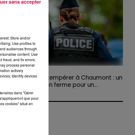
uer sans accepter
agriculteurs volontaires pour venir en aide...
et
erest: Store and/or
tising; Use profiles to
tand audiences through
personalise content; Use
 fraud, and fix errors;
 may process personal
mation actively
31 juillet 2026
vices; Identify devices
Refus d'obtempérer à Chaumont : un
an de prison ferme pour un...
Le tribunal a également prononcé
rtenaires dans "Gérer
s'appliqueront que pour
l'annulation de son permis et la confiscation
les cookies" situé en
de son véhicule.