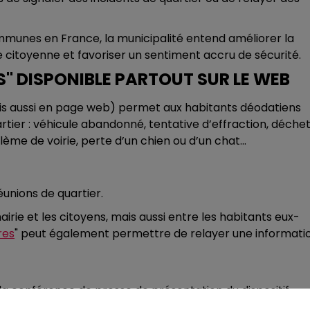
ommunes en France, la municipalité entend améliorer la
ce citoyenne et favoriser un sentiment accru de sécurité.
S" DISPONIBLE PARTOUT SUR LE WEB
mais aussi en page web) permet aux habitants déodatiens
rtier : véhicule abandonné, tentative d’effraction, déche
me de voirie, perte d’un chien ou d’un chat…
éunions de quartier.
irie et les citoyens, mais aussi entre les habitants eux-
res
" peut également permettre de relayer une informati
 la conférence de presse de présentation du dispositif