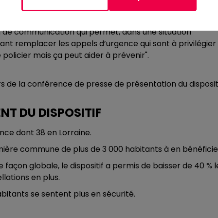
 une période de trois ans, en bénéficiant de subventions
.
en de communication qui permet, dans une situation
ant remplacer les appels d’urgence qui sont à privilégier
olicier mais ça peut aider à prévenir".
s de la conférence de presse de présentation du disposit
ENT DU DISPOSITIF
ance dont 38 en Lorraine.
mière commune de plus de 3 000 habitants à en bénéficie
de façon globale, le dispositif a permis de baisser de 40 % l
lations en plus.
itants se sentent plus en sécurité.