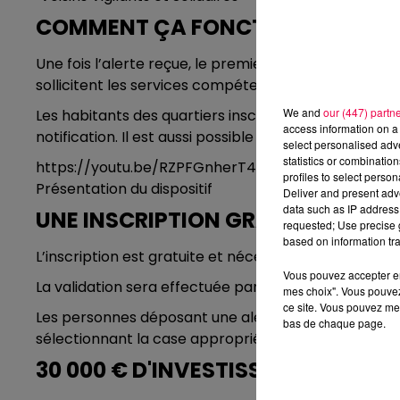
COMMENT ÇA FONCTIONNE ?
Une fois l’alerte reçue, le premier édile, le premier
sollicitent les services compétents.
We and
our (447) partn
Les habitants des quartiers inscrits peuvent égaleme
access information on a 
notification. Il est aussi possible de visionner les a
select personalised ad
statistics or combinatio
https://youtu.be/RZPFGnherT4
profiles to select person
Présentation du dispositif
Deliver and present adv
data such as IP address 
UNE INSCRIPTION GRATUITE
requested; Use precise g
based on information tra
L’inscription est gratuite et nécessite le nom, le prén
Vous pouvez accepter en 
La validation sera effectuée par le prestataire.
mes choix". Vous pouvez
ce site. Vous pouvez met
Les personnes déposant une alerte ont la possibilit
bas de chaque page.
sélectionnant la case appropriée dans le formulaire
30 000 € D'INVESTISSEMENTS