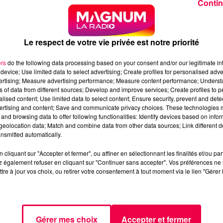
Contin
 adjoint et la police municipale sont directement informés 
Le respect de votre vie privée est notre priorité
ers
do the following data processing based on your consent and/or our legitimate int
nt recevoir une alerte par SMS ou par le biais d’une
device; Use limited data to select advertising; Create profiles for personalised adver
utres alertes sur la commune à travers une carte.
vertising; Measure advertising performance; Measure content performance; Unders
ns of data from different sources; Develop and improve services; Create profiles to 
alised content; Use limited data to select content; Ensure security, prevent and detect
ertising and content; Save and communicate privacy choices. These technologies
and browsing data to offer following functionalities: Identify devices based on infor
eolocation data; Match and combine data from other data sources; Link different de
nsmitted automatically.
om et un justificatif de domicile.
cliquant sur "Accepter et fermer", ou affiner en sélectionnant les finalités et/ou pa
 également refuser en cliquant sur "Continuer sans accepter". Vos préférences ne 
tre à jour vos choix, ou retirer votre consentement à tout moment via le lien "Gérer 
é d’être anonyme aux yeux du grand public, en
.
Gérer mes choix
Accepter et fermer