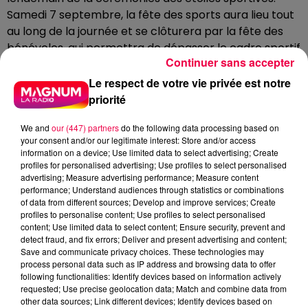
Samedi 7 septembre, la fête des sports aura lieu tout
au long de la journée et se clôturera par la fête des
bénévoles, qui permettra de dépasser le cadre sportif
Continuer sans accepter
et honorer l'ensemble du tissu associatif de Thaon-
les-Vosges.
Le respect de votre vie privée est notre
priorité
Rendez-vous au Théâtre de la Rotonde de Thaon-les-
Vosges ce vendredi 6 septembre à partir de 19h15
We and
our (447) partners
do the following data processing based on
pour suivre la cérémonie qui est gratuite et ouverte à
your consent and/or our legitimate interest: Store and/or access
tous. Elle se poursuivra par un vin d'honneur. La fête du
information on a device; Use limited data to select advertising; Create
profiles for personalised advertising; Use profiles to select personalised
sport vous donne rendez-vous le lendemain, samedi 9
advertising; Measure advertising performance; Measure content
septembre, de 10h à 16h au stade Sayer. L'occasion de
performance; Understand audiences through statistics or combinations
découvrir, pourquoi pas, de nouvelles disciplines ! La
of data from different sources; Develop and improve services; Create
profiles to personalise content; Use profiles to select personalised
fête des bénévoles sera célébrée à partir de 18h30
content; Use limited data to select content; Ensure security, prevent and
avec une remise de prix et un cocktail de fin de
detect fraud, and fix errors; Deliver and present advertising and content;
cérémonie.
Save and communicate privacy choices. These technologies may
process personal data such as IP address and browsing data to offer
DERNIÈRES INFOS
following functionalities: Identify devices based on information actively
requested; Use precise geolocation data; Match and combine data from
other data sources; Link different devices; Identify devices based on