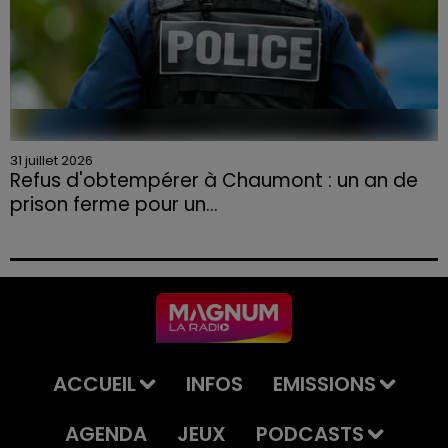
31 juillet 2026
Refus d'obtempérer à Chaumont : un an de
prison ferme pour un...
Le tribunal a également prononcé l'annulation de son
permis et la confiscation de son véhicule.
ACCUEIL
INFOS
EMISSIONS
AGENDA
JEUX
PODCASTS