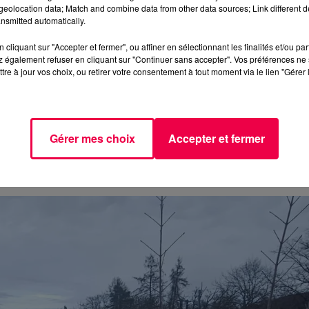
eolocation data; Match and combine data from other data sources; Link different de
nsmitted automatically.
A ROUTE
cliquant sur "Accepter et fermer", ou affiner en sélectionnant les finalités et/ou pa
de la RN 57, peu après la sortie Saint-Nabord Centre. Pour
 également refuser en cliquant sur "Continuer sans accepter". Vos préférences ne 
tre à jour vos choix, ou retirer votre consentement à tout moment via le lien "Gérer 
poids lourd a perdu le contrôle de son véhicule. Après av
un bloc en béton, entraînant le basculement du poids
collision, provoquant un suraccident. Selon les secours, s
Gérer mes choix
Accepter et fermer
upants des voitures impliquées ont dû être désincarcér