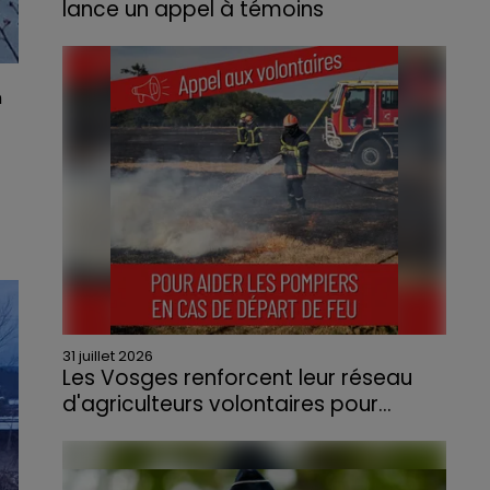
lance un appel à témoins
Le feu, parti d'une haie avant de se propager
au quartier résidentiel, avait détruit deux
habitations et contraint à l'évacuation d'une
n
centaine de personnes.
31 juillet 2026
Les Vosges renforcent leur réseau
d'agriculteurs volontaires pour...
Face à la sécheresse et aux risques de
départs de feu, la Chambre d'agriculture
des Vosges a lancé un appel aux