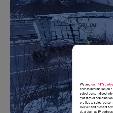
We and
our (447) partn
access information on a 
select personalised ad
statistics or combinatio
profiles to select person
Deliver and present adv
data such as IP address 