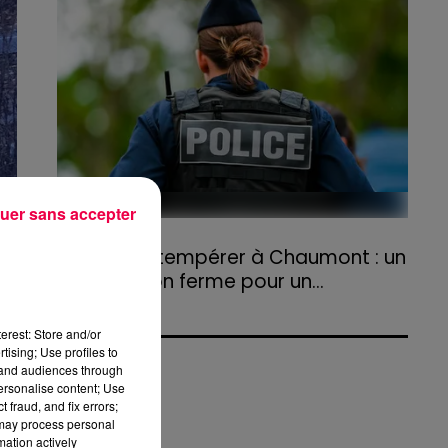
agriculteurs volontaires pour venir en aide...
uer sans accepter
31 juillet 2026
Refus d'obtempérer à Chaumont : un
an de prison ferme pour un...
Le tribunal a également prononcé
l'annulation de son permis et la confiscation
erest: Store and/or
de son véhicule.
tising; Use profiles to
tand audiences through
personalise content; Use
 fraud, and fix errors;
 may process personal
mation actively