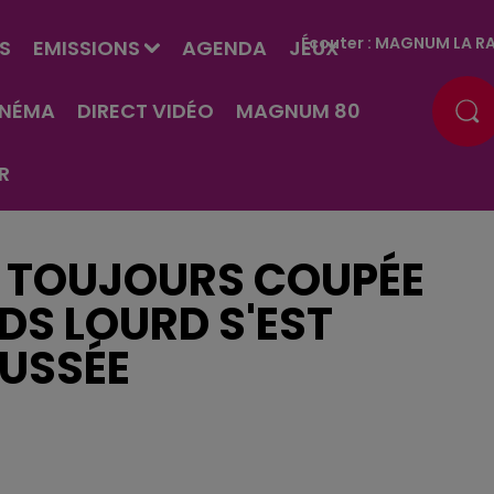
Écouter :
MAGNUM LA RA
S
EMISSIONS
AGENDA
JEUX
INÉMA
DIRECT VIDÉO
MAGNUM 80
R
N TOUJOURS COUPÉE
IDS LOURD S'EST
USSÉE