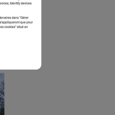
vices; Identify devices
rtenaires dans "Gérer
s'appliqueront que pour
les cookies" situé en
oir
ept
és