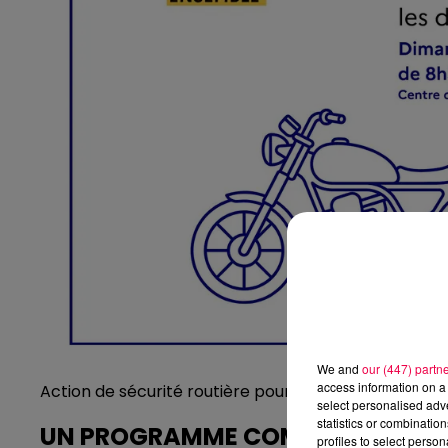
We and
our (447) partn
access information on a 
Action de sécurité routière pour les deux-roues moto
select personalised ad
statistics or combinatio
UN PROGRAMME COMPLET POUR M
profiles to select person