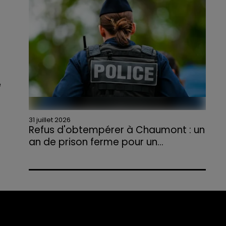
agriculteurs volontaires pour venir en aide...
e
31 juillet 2026
Refus d'obtempérer à Chaumont : un
an de prison ferme pour un...
Le tribunal a également prononcé
l'annulation de son permis et la confiscation
de son véhicule.