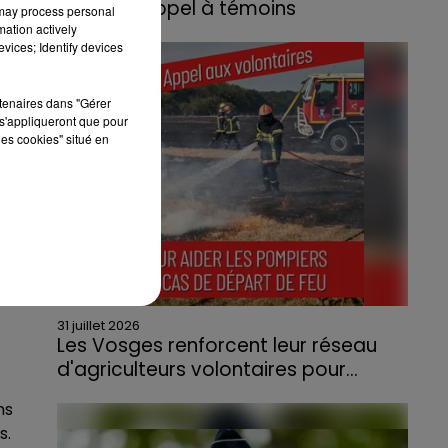
lance un appel à témoins
 may process personal
mation actively
Le feu, parti d'une haie avant de se propager
vices; Identify devices
au quartier résidentiel, avait détruit deux
habitations et contraint à l'évacuation d'une
rtenaires dans "Gérer
centaine de personnes.
s'appliqueront que pour
les cookies" situé en
31 juillet 2026
Les Vosges renforcent leur réseau
d'agriculteurs volontaires pour...
Face à la sécheresse et aux risques de
ns
départs de feu, la Chambre d'agriculture
s.
des Vosges a lancé un appel aux