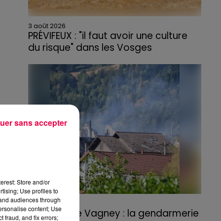
3 août 2026
PRÉVIFEUX : "il faut avoir une culture
du risque" dans les Vosges
uer sans accepter
erest: Store and/or
tising; Use profiles to
tand audiences through
3 août 2026
personalise content; Use
Incendie de Vagney : la gendarmerie
 fraud, and fix errors;