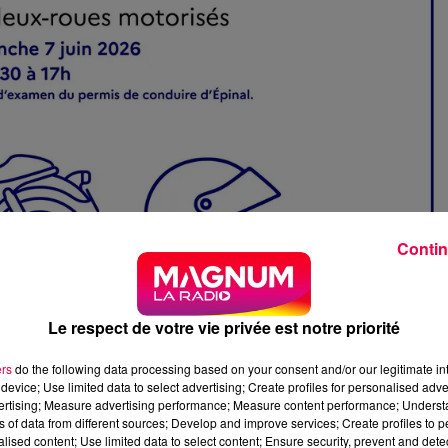
Contin
Le respect de votre vie privée est notre priorité
ers
do the following data processing based on your consent and/or our legitimate int
device; Use limited data to select advertising; Create profiles for personalised adver
risés. Crédits : Préfet des Vosges
vertising; Measure advertising performance; Measure content performance; Unders
ns of data from different sources; Develop and improve services; Create profiles to 
AÎTRISER SA MACHINE
alised content; Use limited data to select content; Ensure security, prevent and detect