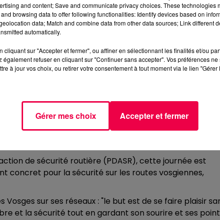
ertising and content; Save and communicate privacy choices. These technologies
 réelles avec un encadrement des forces de sécurité
and browsing data to offer following functionalities: Identify devices based on infor
eolocation data; Match and combine data from other data sources; Link different de
ajectoire de sécurité »
nsmitted automatically.
es, un exercice qui vous permettra de travailler votre
cliquant sur "Accepter et fermer", ou affiner en sélectionnant les finalités et/ou pa
 également refuser en cliquant sur "Continuer sans accepter". Vos préférences ne 
tre à jour vos choix, ou retirer votre consentement à tout moment via le lien "Gérer 
our : s
e mettre dans la situation des chauffeurs poids
ition pour comprendre dans quelle situation ceci ne
our mieux comprendre comment fonctionne votre
Gérer mes choix
Accepter et fermer
ard a besoin d’une moto en bon état.
TE
ction de sécurité routière (PDASR), cette journée est
nt concret pour la sécurité sur les routes vosgiennes,
sges sur ses réseaux : "le but est de se faire plaisir sa
ilibre et la sécurité tout en gardant son sourire et ses point