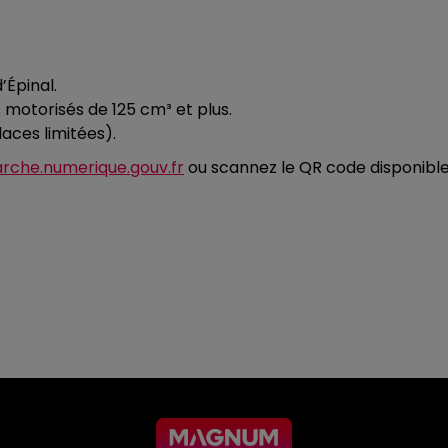
Épinal.
motorisés de 125 cm³ et plus.
laces limitées).
rche.numerique.gouv.fr
ou scannez le QR code disponibl