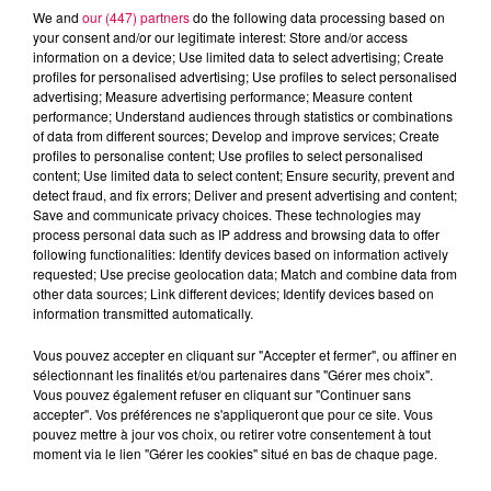
5 août 2026
We and
our (447) partners
do the following data processing based on
Des assiettes Linvosges rappelées pour
your consent and/or our legitimate interest: Store and/or access
excès de plomb
information on a device; Use limited data to select advertising; Create
Du plomb a été détecté dans deux assiettes en
profiles for personalised advertising; Use profiles to select personalised
advertising; Measure advertising performance; Measure content
céramique vendues entre 2020 et 2022 par Linvosges.
performance; Understand audiences through statistics or combinations
of data from different sources; Develop and improve services; Create
profiles to personalise content; Use profiles to select personalised
content; Use limited data to select content; Ensure security, prevent and
detect fraud, and fix errors; Deliver and present advertising and content;
Save and communicate privacy choices. These technologies may
process personal data such as IP address and browsing data to offer
following functionalities: Identify devices based on information actively
requested; Use precise geolocation data; Match and combine data from
other data sources; Link different devices; Identify devices based on
information transmitted automatically.
Vous pouvez accepter en cliquant sur "Accepter et fermer", ou affiner en
sélectionnant les finalités et/ou partenaires dans "Gérer mes choix".
Vous pouvez également refuser en cliquant sur "Continuer sans
accepter". Vos préférences ne s'appliqueront que pour ce site. Vous
pouvez mettre à jour vos choix, ou retirer votre consentement à tout
3 août 2026
moment via le lien "Gérer les cookies" situé en bas de chaque page.
PRÉVIFEUX : "il faut avoir une culture du risque"
dans les Vosges