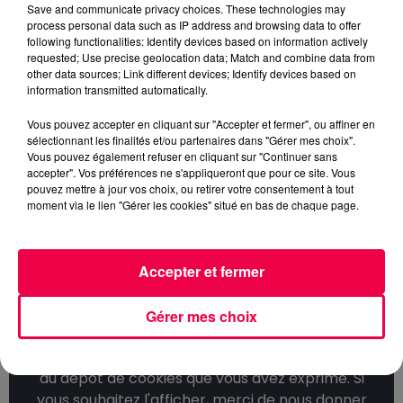
plus de trente ans, que personne ne pourra lui enlever
Save and communicate privacy choices. These technologies may
selon ses propres mots.
process personal data such as IP address and browsing data to offer
following functionalities: Identify devices based on information actively
UN AVENIR AILLEURS, UN ŒIL
requested; Use precise geolocation data; Match and combine data from
other data sources; Link different devices; Identify devices based on
TOUJOURS SUR NANCY
information transmitted automatically.
Sur son avenir, Correa s'est montré déterminé : « J'irai
Vous pouvez accepter en cliquant sur "Accepter et fermer", ou affiner en
ailleurs, certainement. J'ai l'envie. Et j'ai l'énergie. » Mais
sélectionnant les finalités et/ou partenaires dans "Gérer mes choix".
Vous pouvez également refuser en cliquant sur "Continuer sans
il promet de ne jamais tourner le dos à Nancy : « À
accepter". Vos préférences ne s'appliqueront que pour ce site. Vous
partir de la saison prochaine, je redeviendrai un
pouvez mettre à jour vos choix, ou retirer votre consentement à tout
supporter inconditionnel de l'ASNL. » Et d'adresser un
moment via le lien "Gérer les cookies" situé en bas de chaque page.
dernier message aux fans : « Je remercie tous les
supporters de l'ASNL, pas seulement toutes les
personnes qui faisaient partie du public ce samedi soir.
Accepter et fermer
Ce maintien, ça doit être une étape pour le club. »
Gérer mes choix
Cet élément est masqué compte-tenu du refus
du dépôt de cookies que vous avez exprimé. Si
vous souhaitez l'afficher, merci de nous donner