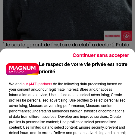
"Je suis le garant de l'histoire du club" a déclaré Pablo
Correa. Crédits : Mateo Photographie - Fans of Nancy
Continuer sans accepter
Le respect de votre vie privée est notre
"JE SUIS LE GARANT DE L'HISTOIRE
priorité
DU CLUB"
We and
our (447) partners
do the following data processing based on
Arrivé en novembre 2023 pour sauver un club englué
your consent and/or our legitimate interest: Store and/or access
en National, Correa rappelle ce que représente pour
information on a device; Use limited data to select advertising; Create
lui l'ASNL : « Dans ma tête, je n'ai jamais pensé que je
profiles for personalised advertising; Use profiles to select personalised
advertising; Measure advertising performance; Measure content
pourrais devenir l'entraîneur qui allait amener Nancy
performance; Understand audiences through statistics or combinations
en N2. J'ai fait comprendre aux joueurs tout ce que ça
of data from different sources; Develop and improve services; Create
représente d'être à l'ASNL. Je suis le garant de
profiles to personalise content; Use profiles to select personalised
content; Use limited data to select content; Ensure security, prevent and
l'histoire du club, quelque part. » Un attachement de
detect fraud, and fix errors; Deliver and present advertising and content;