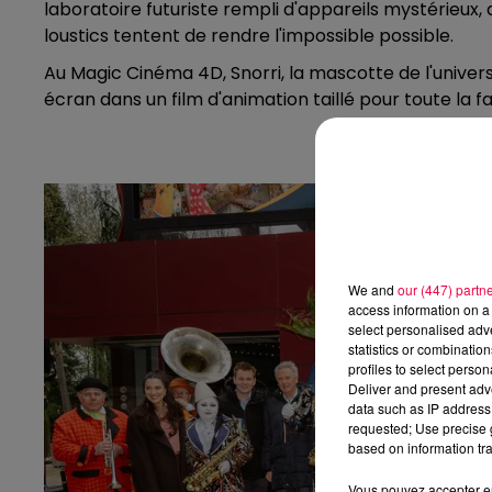
laboratoire futuriste rempli d'appareils mystérieux, 
loustics tentent de rendre l'impossible possible.
Au Magic Cinéma 4D, Snorri, la mascotte de l'univer
écran dans un film d'animation taillé pour toute la 
We and
our (447) partn
access information on a 
select personalised ad
statistics or combinatio
profiles to select person
Deliver and present adv
data such as IP address 
requested; Use precise g
based on information tra
Vous pouvez accepter en 