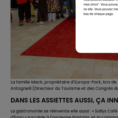
mes choix". Vous pouvez
ce site. Vous pouvez met
bas de chaque page.
La famille Mack, propriétaire d’Europa-Park, lors 
Antognelli (Directeur du Tourisme et des Congrès d
DANS LES ASSIETTES AUSSI, ÇA IN
La gastronomie se réinvente elle aussi : « Sallys Café
d'Enzo » succède à l'ancienne Pastaria, et la comma