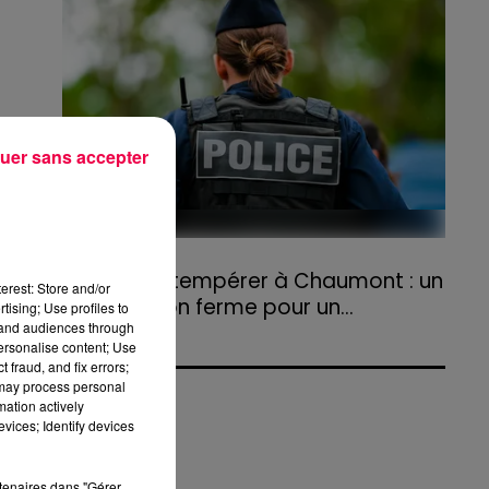
agriculteurs volontaires pour venir en aide...
uer sans accepter
31 juillet 2026
Refus d'obtempérer à Chaumont : un
erest: Store and/or
an de prison ferme pour un...
tising; Use profiles to
tand audiences through
Le tribunal a également prononcé
personalise content; Use
l'annulation de son permis et la confiscation
 fraud, and fix errors;
de son véhicule.
 may process personal
mation actively
vices; Identify devices
rtenaires dans "Gérer