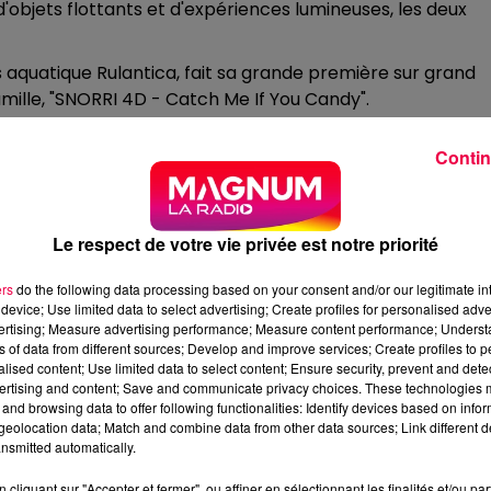
d'objets flottants et d'expériences lumineuses, les deux
s aquatique Rulantica, fait sa grande première sur grand
famille, "SNORRI 4D - Catch Me If You Candy".
Contin
Le respect de votre vie privée est notre priorité
ers
do the following data processing based on your consent and/or our legitimate int
device; Use limited data to select advertising; Create profiles for personalised adver
vertising; Measure advertising performance; Measure content performance; Unders
ns of data from different sources; Develop and improve services; Create profiles to 
alised content; Use limited data to select content; Ensure security, prevent and detect
ertising and content; Save and communicate privacy choices. These technologies
and browsing data to offer following functionalities: Identify devices based on infor
eolocation data; Match and combine data from other data sources; Link different de
nsmitted automatically.
cliquant sur "Accepter et fermer", ou affiner en sélectionnant les finalités et/ou pa