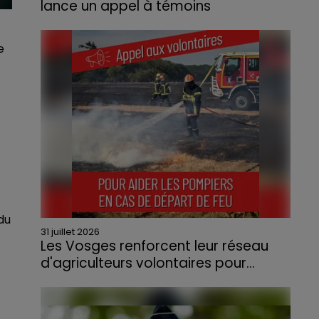
lance un appel à témoins
Le feu, parti d'une haie avant de se propager
au quartier résidentiel, avait détruit deux
e
habitations et contraint à l'évacuation d'une
centaine de personnes.
du
31 juillet 2026
Les Vosges renforcent leur réseau
d'agriculteurs volontaires pour...
Face à la sécheresse et aux risques de
départs de feu, la Chambre d'agriculture
des Vosges a lancé un appel aux