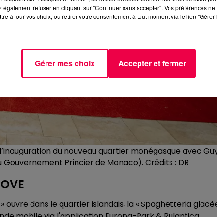
 également refuser en cliquant sur "Continuer sans accepter". Vos préférences ne 
tre à jour vos choix, ou retirer votre consentement à tout moment via le lien "Gérer 
Gérer mes choix
Accepter et fermer
de l’inauguration du nouveau quartier monégasque avec Gu
u Gouvernement Princier de Monaco). Crédits : DR
NOVE
 » ouvre dans le quartier islandais, la « Spaghetteria glacé
nde mobile via l'application Europa-Park & Rulantica