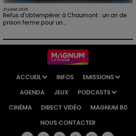
31 juillet 2026
Refus d'obtempérer à Chaumont : un an de
prison ferme pour un...
Le tribunal a également prononcé l'annulation de son
permis et la confiscation de son véhicule.
ACCUEIL
INFOS
EMISSIONS
AGENDA
JEUX
PODCASTS
CINÉMA
DIRECT VIDÉO
MAGNUM 80
NOUS CONTACTER