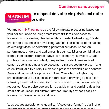
MÉDICAL ?
Continuer sans accepter
En cas de problème de santé, il est recommandé de
Le respect de votre vie privée est notre
contacter en priorité votre médecin traitant ou son
priorité
remplaçant. D’autres structures de soins sans
rendez-vous peuvent également vous accueillir.
We and
our (447) partners
do the following data processing based on
your consent and/or our legitimate interest: Store and/or access
En cas de doute sur la gravité de votre état de santé, il
information on a device; Use limited data to select advertising; Create
profiles for personalised advertising; Use profiles to select personalised
est impératif d’appeler le 15 avant de vous déplacer,
advertising; Measure advertising performance; Measure content
afin d’être orienté vers la solution la plus adaptée.
performance; Understand audiences through statistics or combinations
of data from different sources; Develop and improve services; Create
profiles to personalise content; Use profiles to select personalised
content; Use limited data to select content; Ensure security, prevent and
DERNIÈRES INFOS
detect fraud, and fix errors; Deliver and present advertising and content;
Save and communicate privacy choices. These technologies may
process personal data such as IP address and browsing data to offer
following functionalities: Identify devices based on information actively
requested; Use precise geolocation data; Match and combine data from
other data sources; Link different devices; Identify devices based on
information transmitted automatically.
Vous pouvez accepter en cliquant sur "Accepter et fermer", ou affiner en
sélectionnant les finalités et/ou partenaires dans "Gérer mes choix".