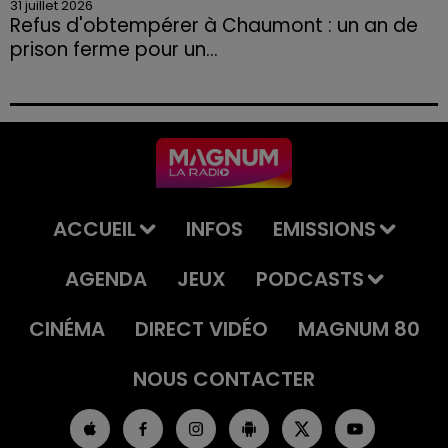
31 juillet 2026
Refus d'obtempérer à Chaumont : un an de
prison ferme pour un...
Le tribunal a également prononcé l'annulation de son
permis et la confiscation de son véhicule.
ACCUEIL
INFOS
EMISSIONS
AGENDA
JEUX
PODCASTS
CINÉMA
DIRECT VIDÉO
MAGNUM 80
NOUS CONTACTER