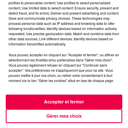
profiles to personalise content; Use profiles to select personalised
content; Use limited data to select content; Ensure security, prevent and
detect fraud, and fix errors; Deliver and present advertising and content;
Save and communicate privacy choices. These technologies may
process personal data such as IP address and browsing data to offer
following functionalities: Identify devices based on information actively
requested; Use precise geolocation data; Match and combine data from
other data sources; Link different devices; Identify devices based on
information transmitted automatically.
5 août 2026
Vous pouvez accepter en cliquant sur "Accepter et fermer", ou affiner en
Des assiettes Linvosges rappelées pour
sélectionnant les finalités et/ou partenaires dans "Gérer mes choix".
excès de plomb
Vous pouvez également refuser en cliquant sur "Continuer sans
accepter". Vos préférences ne s'appliqueront que pour ce site. Vous
Du plomb a été détecté dans deux assiettes en
pouvez mettre à jour vos choix, ou retirer votre consentement à tout
céramique vendues entre 2020 et 2022 par Linvosges.
moment via le lien "Gérer les cookies" situé en bas de chaque page.
Accepter et fermer
Gérer mes choix