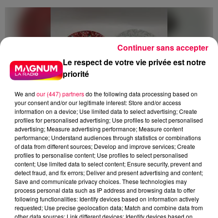
Continuer sans accepter
Le respect de votre vie privée est notre
priorité
We and
our (447) partners
do the following data processing based on
your consent and/or our legitimate interest: Store and/or access
information on a device; Use limited data to select advertising; Create
profiles for personalised advertising; Use profiles to select personalised
advertising; Measure advertising performance; Measure content
performance; Understand audiences through statistics or combinations
of data from different sources; Develop and improve services; Create
profiles to personalise content; Use profiles to select personalised
content; Use limited data to select content; Ensure security, prevent and
5 août 2026
detect fraud, and fix errors; Deliver and present advertising and content;
Des assiettes Linvosges rappelées pour
Save and communicate privacy choices. These technologies may
process personal data such as IP address and browsing data to offer
excès de plomb
following functionalities: Identify devices based on information actively
Du plomb a été détecté dans deux assiettes en
requested; Use precise geolocation data; Match and combine data from
other data sources; Link different devices; Identify devices based on