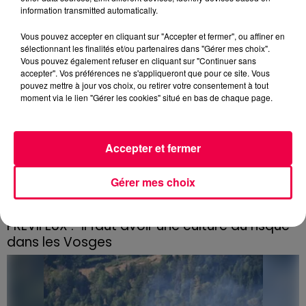
céramique vendues entre 2020 et 2022 par Linvosges.
information transmitted automatically.
Vous pouvez accepter en cliquant sur "Accepter et fermer", ou affiner en
sélectionnant les finalités et/ou partenaires dans "Gérer mes choix".
Vous pouvez également refuser en cliquant sur "Continuer sans
accepter". Vos préférences ne s'appliqueront que pour ce site. Vous
pouvez mettre à jour vos choix, ou retirer votre consentement à tout
moment via le lien "Gérer les cookies" situé en bas de chaque page.
Accepter et fermer
Gérer mes choix
3 août 2026
PRÉVIFEUX : "il faut avoir une culture du risque"
dans les Vosges