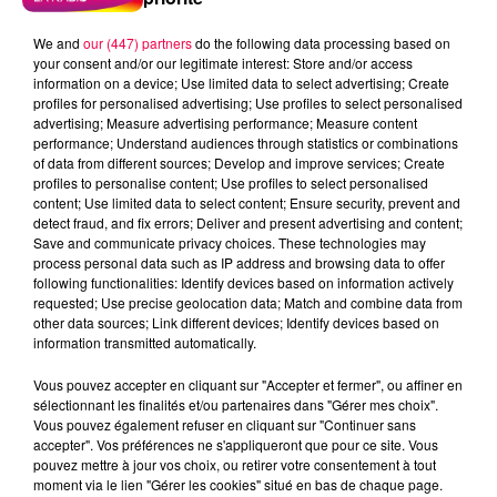
Au-delà de la préservation des locaux, la mobilisation
We and
our (447) partners
do the following data processing based on
pose la question des missions fondamentales de
your consent and/or our legitimate interest: Store and/or access
l'Action Sociale de Proximité. Confrontés à une pénurie
information on a device; Use limited data to select advertising; Create
profiles for personalised advertising; Use profiles to select personalised
chronique d'effectifs et à un manque criant de
advertising; Measure advertising performance; Measure content
moyens, les agents se retrouvent contraints d'arbitrer
performance; Understand audiences through statistics or combinations
l'urgence au quotidien, une responsabilité éthique et
of data from different sources; Develop and improve services; Create
profiles to personalise content; Use profiles to select personalised
managériale jugée insupportable. L'intersyndicale
content; Use limited data to select content; Ensure security, prevent and
exige désormais que la direction assume
detect fraud, and fix errors; Deliver and present advertising and content;
explicitement ses choix politiques par le biais d'une
Save and communicate privacy choices. These technologies may
process personal data such as IP address and browsing data to offer
note de cadrage écrite, plutôt que de laisser le
following functionalities: Identify devices based on information actively
personnel trier les dossiers à la va-vite en situation de
requested; Use precise geolocation data; Match and combine data from
stress permanent.
other data sources; Link different devices; Identify devices based on
information transmitted automatically.
"On manque d'agents. On manque de moyens. Il
faut donc définir qu'est-ce qu'on ne fait plus. Ce
Vous pouvez accepter en cliquant sur "Accepter et fermer", ou affiner en
sélectionnant les finalités et/ou partenaires dans "Gérer mes choix".
n'est pas aux agents de choisir ce qu'ils traitent ou
Vous pouvez également refuser en cliquant sur "Continuer sans
ce qu'ils ne traitent pas, c'est la collectivité qui doit
accepter". Vos préférences ne s'appliqueront que pour ce site. Vous
leur donner une note pour dire ce qu'on fait, ce
pouvez mettre à jour vos choix, ou retirer votre consentement à tout
moment via le lien "Gérer les cookies" situé en bas de chaque page.
qu'on ne fait plus", développe Marie-Luce Vathelot,