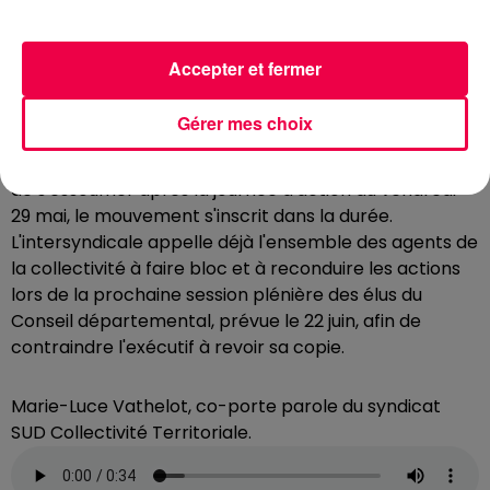
co-porte-parole du syndicat SUD Collectivités
Territoriales.
Accepter et fermer
Les grévistes revendiquent l'arrêt immédiat du projet
de fermeture de la MDS de Champigneulles, la
Gérer mes choix
création de postes statutaires et le déploiement de
ressources ajustées à la charge réelle de travail. Loin
de s'essouffler après la journée d'action du vendredi
29 mai, le mouvement s'inscrit dans la durée.
L'intersyndicale appelle déjà l'ensemble des agents de
la collectivité à faire bloc et à reconduire les actions
lors de la prochaine session plénière des élus du
Conseil départemental, prévue le 22 juin, afin de
contraindre l'exécutif à revoir sa copie.
Marie-Luce Vathelot, co-porte parole du syndicat
SUD Collectivité Territoriale.