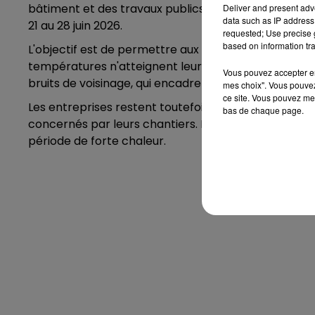
bâtiment et des travaux publics à commencer leurs 
Deliver and present adv
data such as IP address 
21 au 28 juin 2026.
requested; Use precise g
based on information tra
L'objectif est de permettre aux salariés de travailler
températures n'atteignent leur pic. L'arrêté déroge
Vous pouvez accepter en 
bruits de voisinage, qui encadre strictement les hor
mes choix". Vous pouvez
ce site. Vous pouvez met
Les entreprises restent toutefois tenues de limiter l
bas de chaque page.
concernés par leurs chantiers. La préfecture appe
période de forte chaleur.