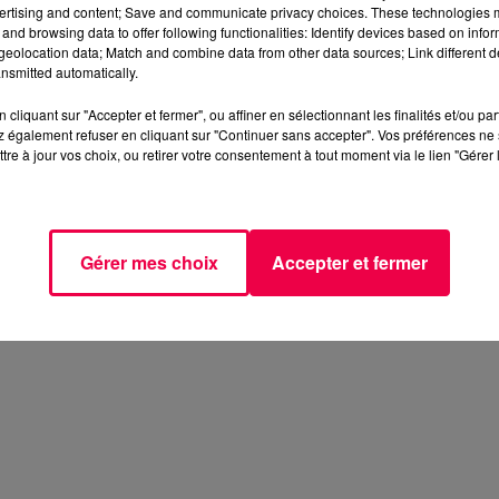
chantiers dès 5 heures du matin. La mesure est valable 
ertising and content; Save and communicate privacy choices. These technologies
and browsing data to offer following functionalities: Identify devices based on infor
eolocation data; Match and combine data from other data sources; Link different de
nsmitted automatically.
 aux heures les plus fraîches de la journée, avant que les
 temporairement à la réglementation habituelle sur les
cliquant sur "Accepter et fermer", ou affiner en sélectionnant les finalités et/ou pa
aires des travaux.
 également refuser en cliquant sur "Continuer sans accepter". Vos préférences ne 
tre à jour vos choix, ou retirer votre consentement à tout moment via le lien "Gérer 
es nuisances au strict nécessaire et d'informer les riverai
lle à la compréhension des habitants pendant cette
Gérer mes choix
Accepter et fermer