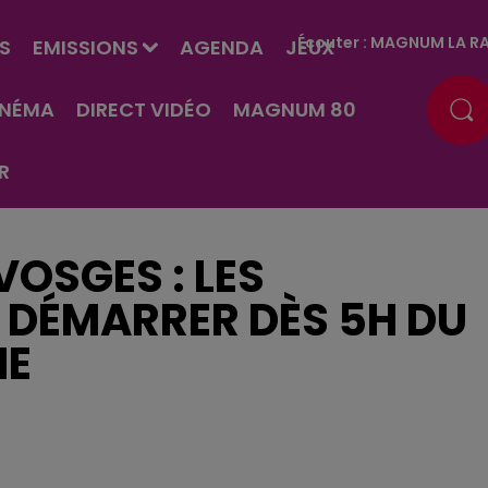
Écouter :
MAGNUM LA RA
S
EMISSIONS
AGENDA
JEUX
INÉMA
DIRECT VIDÉO
MAGNUM 80
R
VOSGES : LES
 DÉMARRER DÈS 5H DU
NE