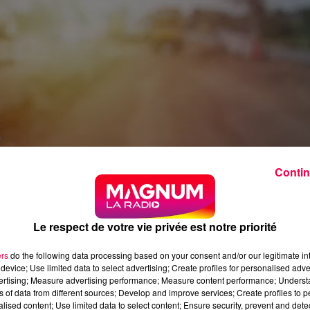
Contin
Le respect de votre vie privée est notre priorité
ers
do the following data processing based on your consent and/or our legitimate int
device; Use limited data to select advertising; Create profiles for personalised adver
vertising; Measure advertising performance; Measure content performance; Unders
ns of data from different sources; Develop and improve services; Create profiles to 
s un arrêté exceptionnel autorisant les entreprises du
alised content; Use limited data to select content; Ensure security, prevent and detect