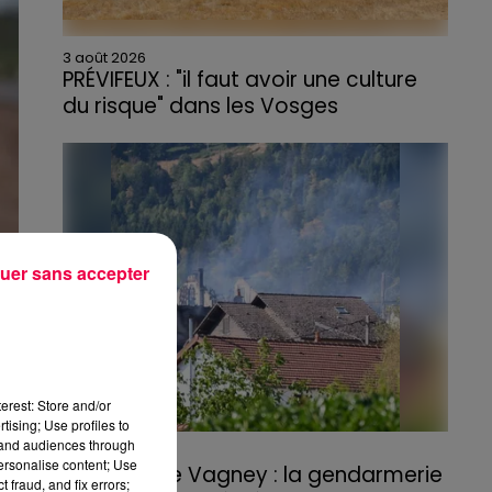
3 août 2026
PRÉVIFEUX : "il faut avoir une culture
du risque" dans les Vosges
uer sans accepter
erest: Store and/or
tising; Use profiles to
tand audiences through
3 août 2026
personalise content; Use
Incendie de Vagney : la gendarmerie
 fraud, and fix errors;