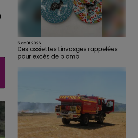
n
5 août 2026
Des assiettes Linvosges rappelées
pour excès de plomb
Du plomb a été détecté dans deux assiettes
en céramique vendues entre 2020 et 2022
par Linvosges.