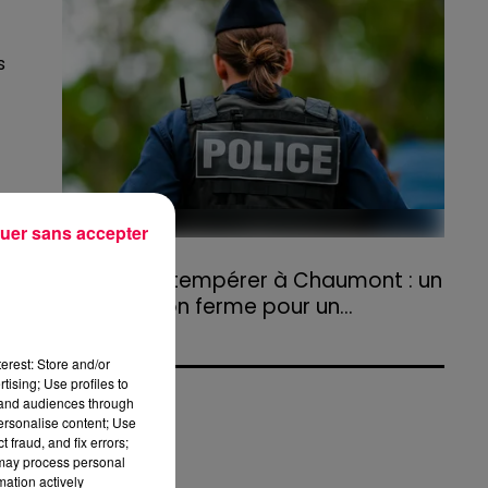
agriculteurs volontaires pour venir en aide...
s
uer sans accepter
31 juillet 2026
Refus d'obtempérer à Chaumont : un
es
an de prison ferme pour un...
Le tribunal a également prononcé
l'annulation de son permis et la confiscation
erest: Store and/or
de son véhicule.
tising; Use profiles to
tand audiences through
personalise content; Use
 fraud, and fix errors;
 may process personal
mation actively