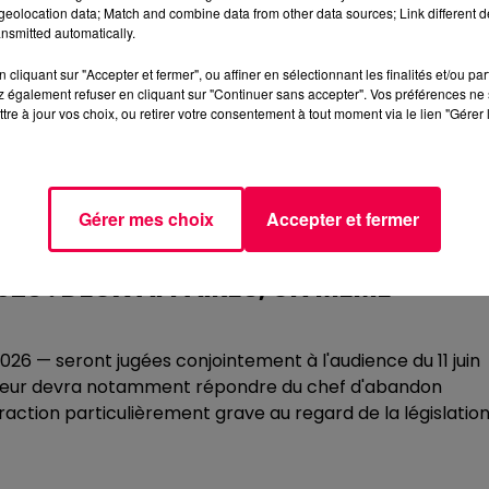
eolocation data; Match and combine data from other data sources; Link different de
veau des animaux — des moutons et des équidés — et des
nsmitted automatically.
e son exploitation.
cliquant sur "Accepter et fermer", ou affiner en sélectionnant les finalités et/ou pa
confirme ces craintes. Les enquêteurs retrouvent de
 également refuser en cliquant sur "Continuer sans accepter". Vos préférences ne 
t que les conditions de détention sont à nouveau
tre à jour vos choix, ou retirer votre consentement à tout moment via le lien "Gérer 
, une absence totale d'eau, des animaux en état de
 est placé en garde à vue le 6 mai 2026, déféré devant le
Gérer mes choix
Accepter et fermer
judiciaire par décision du juge des libertés et de la
d'exercer toute activité d'éleveur.
2026 : DEUX AFFAIRES, UN MÊME
2026 — seront jugées conjointement à l'audience du 11 juin
éleveur devra notamment répondre du chef d'abandon
raction particulièrement grave au regard de la législatio