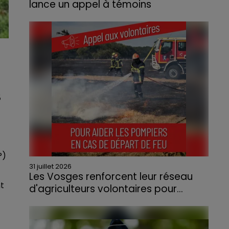
lance un appel à témoins
Le feu, parti d'une haie avant de se propager
au quartier résidentiel, avait détruit deux
habitations et contraint à l'évacuation d'une
centaine de personnes.
S
P)
31 juillet 2026
Les Vosges renforcent leur réseau
t
d'agriculteurs volontaires pour...
Face à la sécheresse et aux risques de
départs de feu, la Chambre d'agriculture
des Vosges a lancé un appel aux