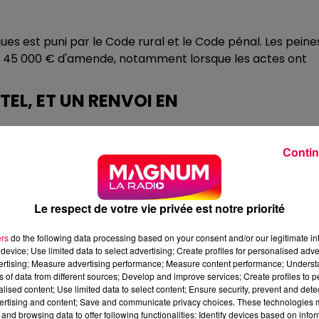
es est puni par le Code rural et le Code pénal. Les peine
et 45 000 € d'amende, notamment lorsque les actes ont
TEL, ET UN RENVOI EN
octobre 2024 établissent de très nombreuses infractions.
Contin
normes minimales de bien-être animal : les bêtes vivaient
 suivi sanitaire. Le cheptel est intégralement saisi par l
Le respect de votre vie privée est notre priorité
rectionnel d'Épinal le 18 décembre 2025, principalement
ers
do the following data processing based on your consent and/or our legitimate int
ques. L'affaire est renvoyée à l'audience du 11 juin 2026.
device; Use limited data to select advertising; Create profiles for personalised adver
ARD : DE NOUVEAUX CADAVRES
vertising; Measure advertising performance; Measure content performance; Unders
ns of data from different sources; Develop and improve services; Create profiles to 
alised content; Use limited data to select content; Ensure security, prevent and detect
ertising and content; Save and communicate privacy choices. These technologies
ée 2026, la DDETSPP reçoit de nouvelles informations
and browsing data to offer following functionalities: Identify devices based on infor