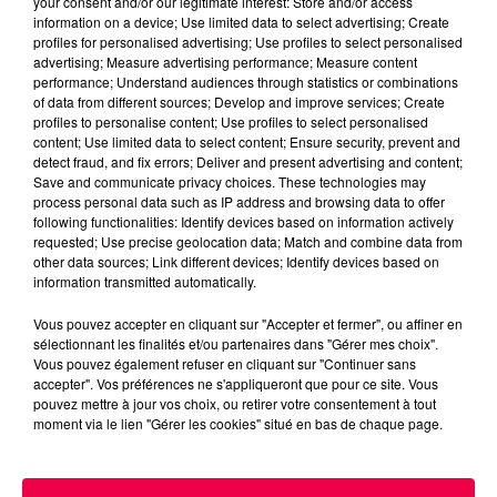
your consent and/or our legitimate interest: Store and/or access
information on a device; Use limited data to select advertising; Create
profiles for personalised advertising; Use profiles to select personalised
advertising; Measure advertising performance; Measure content
performance; Understand audiences through statistics or combinations
of data from different sources; Develop and improve services; Create
profiles to personalise content; Use profiles to select personalised
content; Use limited data to select content; Ensure security, prevent and
detect fraud, and fix errors; Deliver and present advertising and content;
Save and communicate privacy choices. These technologies may
process personal data such as IP address and browsing data to offer
following functionalities: Identify devices based on information actively
requested; Use precise geolocation data; Match and combine data from
other data sources; Link different devices; Identify devices based on
information transmitted automatically.
Vous pouvez accepter en cliquant sur "Accepter et fermer", ou affiner en
sélectionnant les finalités et/ou partenaires dans "Gérer mes choix".
Vous pouvez également refuser en cliquant sur "Continuer sans
accepter". Vos préférences ne s'appliqueront que pour ce site. Vous
pouvez mettre à jour vos choix, ou retirer votre consentement à tout
moment via le lien "Gérer les cookies" situé en bas de chaque page.
5 août 2026
Des assiettes Linvosges rappelées pour
excès de plomb