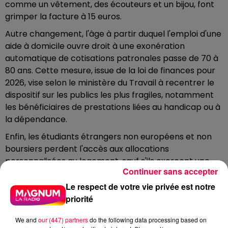
comme un vêtement, des écouteurs et un bijou, font
grimper la facture à 15 euros.
Autre changement, l'âge à partir duquel l'emploi d'une
aide à domicile ouvre droit à une exonération
automatique de cotisations patronales passe de 70 à
80 ans. Cette mesure, issue de la loi de finances pour
2026, vise selon le ministère du Travail à recentrer le
dispositif sur les publics les plus fragiles, notamment
les bénéficiaires de prestations liées au handicap ou à
la dépendance.
Enfin, les étudiants étrangers non européens et non
boursiers perdent l'accès aux allocations
personnalisées au logement, sauf s'ils exercent une
Continuer sans accepter
activité professionnelle ou suivent un apprentissage
d'au moins une heure par semaine. Cette disposition,
Le respect de votre vie privée est notre
validée en février par le Conseil constitutionnel,
priorité
découle elle aussi de la loi de finances pour 2026.
We and
our (447) partners
do the following data processing based on
DERNIÈRES INFOS