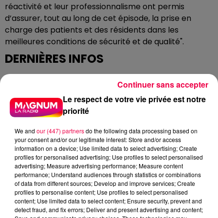
réactivité et leur professionnalisme ont permis
d’assurer, tout au long de cet épisode, la prise en
charge des patients et des résidents dans les
meilleures conditions de sécurité et de qualité".
DERNIÈRES INFOS
Continuer sans accepter
Le respect de votre vie privée est notre
priorité
We and
our (447) partners
do the following data processing based on
your consent and/or our legitimate interest: Store and/or access
information on a device; Use limited data to select advertising; Create
profiles for personalised advertising; Use profiles to select personalised
advertising; Measure advertising performance; Measure content
performance; Understand audiences through statistics or combinations
of data from different sources; Develop and improve services; Create
profiles to personalise content; Use profiles to select personalised
content; Use limited data to select content; Ensure security, prevent and
detect fraud, and fix errors; Deliver and present advertising and content;