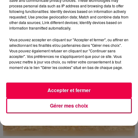
Save and communicate privacy choices. These technologies may
process personal data such as IP address and browsing data to offer
following functionalities: Identify devices based on information actively
requested; Use precise geolocation data; Match and combine data from
5 août 2026
other data sources; Link different devices; Identify devices based on
Des assiettes Linvosges rappelées pour
information transmitted automatically.
excès de plomb
Du plomb a été détecté dans deux assiettes en
Vous pouvez accepter en cliquant sur "Accepter et fermer", ou affiner en
sélectionnant les finalités et/ou partenaires dans "Gérer mes choix".
céramique vendues entre 2020 et 2022 par Linvosges.
Vous pouvez également refuser en cliquant sur "Continuer sans
accepter". Vos préférences ne s'appliqueront que pour ce site. Vous
pouvez mettre à jour vos choix, ou retirer votre consentement à tout
moment via le lien "Gérer les cookies" situé en bas de chaque page.
Accepter et fermer
Gérer mes choix