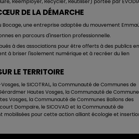
éduire, Réemployer, Recycler, Réutiliser) portée par EVODI
U CŒUR DE LA DÉMARCHE
ers du Bocage, une entreprise adaptée du mouvement Emmaü
nnes en parcours d'insertion professionnelle.
ibués à des associations pour être offerts à des publics e
nt à briser l'isolement numérique et à recréer du lien
SUR LE TERRITOIRE
-Vosges, le SICOTRAL, la Communauté de Communes de
 Gérardmer Hautes Vosges, la Communauté de Commune
tes Vosges, la Communauté de Communes Ballons des
ourt Dompaire, le SICOVAD et la Communauté de
mobilisées pour cette action alliant écologie et insertio