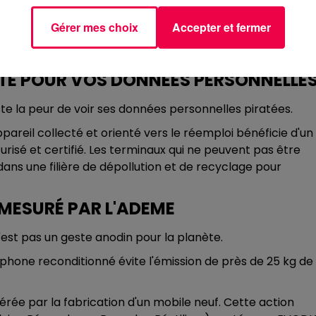
i postal totalement gratuit.
Gérer mes choix
Accepter et fermer
 au deuxième rang national avec 1 190 appareils récoltés,
ITÉ POUR VOS DONNÉES PERSONNELLE
te la peur de voir ses données personnelles piratées.
pareil collecté et orienté vers le réemploi bénéficie d'un
isé et certifié. Les terminaux qui ne peuvent pas être
s une filière de dépollution et de recyclage pour
MESURÉ PAR L'ADEME
'est pas un geste anodin pour la planète.
rtphone reconditionné évite l'émission de près de 25 kg de
érée par la fabrication d'un mobile neuf. Cette action