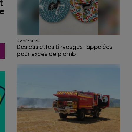
t
de
5 août 2026
Des assiettes Linvosges rappelées
pour excès de plomb
Du plomb a été détecté dans deux assiettes
en céramique vendues entre 2020 et 2022
par Linvosges.