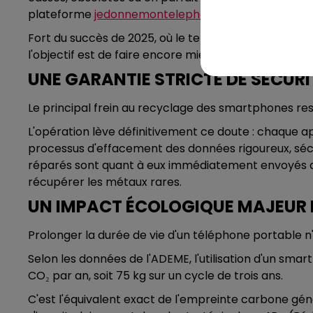
plateforme
jedonnemontelephone.fr
permet un envo
Fort du succès de 2025, où le territoire s'était hissé
l'objectif est de faire encore mieux cette année.
UNE GARANTIE STRICTE DE SÉCUR
Le principal frein au recyclage des smartphones res
L'opération lève définitivement ce doute : chaque ap
processus d'effacement des données rigoureux, sécur
réparés sont quant à eux immédiatement envoyés dan
récupérer les métaux rares.
UN IMPACT ÉCOLOGIQUE MAJEUR 
Prolonger la durée de vie d'un téléphone portable n
Selon les données de l'ADEME, l'utilisation d'un sma
CO₂ par an, soit 75 kg sur un cycle de trois ans.
C'est l'équivalent exact de l'empreinte carbone gén