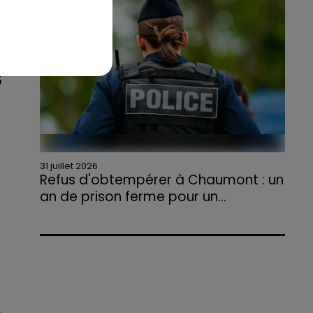
agriculteurs volontaires pour venir en aide...
S
31 juillet 2026
Refus d'obtempérer à Chaumont : un
an de prison ferme pour un...
Le tribunal a également prononcé
l'annulation de son permis et la confiscation
de son véhicule.