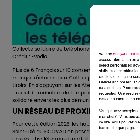
Collecte solidaire de téléphones
We and
our (447) partn
Crédit :
Evodia
access information on a 
select personalised ad
Plus de 6 Français sur 10 conservent un appareil inu
statistics or combinatio
profiles to select person
manque d'information. Cette opération propose une s
Deliver and present adv
tiroirs. En s'appuyant sur les Ateliers du Bocage (Emm
data such as IP address 
crucial de réduction de l'empreinte carbone à une d
requested; Use precise g
based on information tra
solidaire envers les plus démunis.
UN RÉSEAU DE PROXIMITÉ AVEC 26
Vous pouvez accepter en 
mes choix". Vous pouvez
ce site. Vous pouvez met
Pour cette édition 2026, les habitants disposent de 2
bas de chaque page.
Saint-Dié au SICOVAD en passant par Lunéville à Bac
cassés, obsolètes ou en parfait état de marche. Pou