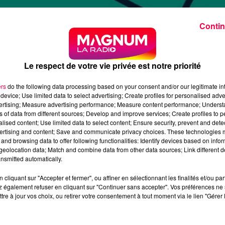
Contin
Le respect de votre vie privée est notre priorité
ers
do the following data processing based on your consent and/or our legitimate int
device; Use limited data to select advertising; Create profiles for personalised adver
vertising; Measure advertising performance; Measure content performance; Unders
tilisé chez eux par crainte pour leurs données ou par simp
ns of data from different sources; Develop and improve services; Create profiles to 
alised content; Use limited data to select content; Ensure security, prevent and detect
olution de proximité, sécurisée et gratuite pour vider s
ertising and content; Save and communicate privacy choices. These technologies
aüs), cette initiative locale allie un enjeu écologique
and browsing data to offer following functionalities: Identify devices based on infor
émarche sociale forte, créatrice d’emplois d’insertion et
eolocation data; Match and combine data from other data sources; Link different de
nsmitted automatically.
 POINTS DE COLLECTE
cliquant sur "Accepter et fermer", ou affiner en sélectionnant les finalités et/ou pa
 également refuser en cliquant sur "Continuer sans accepter". Vos préférences ne 
tre à jour vos choix, ou retirer votre consentement à tout moment via le lien "Gérer 
6 points de dépôt répartis sur l’ensemble du territoire, d
carat. Tous les modèles sont acceptés, qu’ils soient
r les citoyens ne pouvant pas se déplacer, la