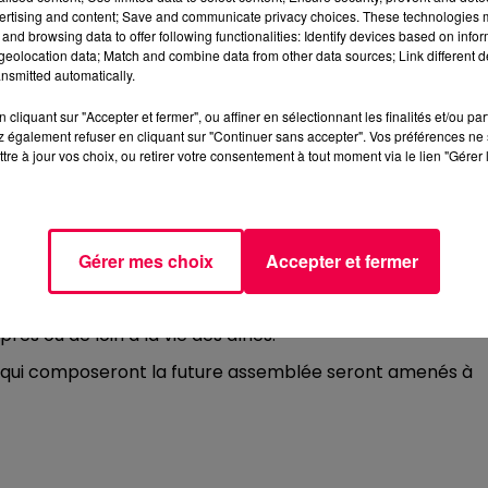
RS NANCÉIENS
ertising and content; Save and communicate privacy choices. These technologies
and browsing data to offer following functionalities: Identify devices based on infor
des Aînés (CNA) a un objectif clair : amplifier la voix des
eolocation data; Match and combine data from other data sources; Link different de
nsmitted automatically.
cliquant sur "Accepter et fermer", ou affiner en sélectionnant les finalités et/ou pa
e plus de 60 ans une opportunité unique de s’engager
 également refuser en cliquant sur "Continuer sans accepter". Vos préférences ne 
 Que vous soyez déjà très impliqué dans le tissu
tre à jour vos choix, ou retirer votre consentement à tout moment via le lien "Gérer 
r un regard neuf sur votre quotidien, votre profil intére
ŒUR DE LA DÉMOCRATIE LOCALE
Gérer mes choix
Accepter et fermer
en étroite collaboration avec le Conseil Municipal et les
rôle ? Émettre des recommandations concrètes et initier
ès ou de loin à la vie des aînés.
s qui composeront la future assemblée seront amenés à