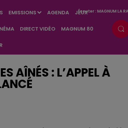
Écouter :
MAGNUM LA RA
S
EMISSIONS
AGENDA
JEUX
INÉMA
DIRECT VIDÉO
MAGNUM 80
R
S AÎNÉS : L’APPEL À
LANCÉ