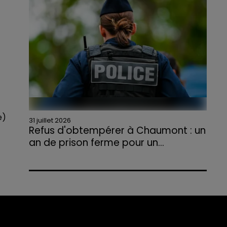
agriculteurs volontaires pour venir en aide...
e)
31 juillet 2026
Refus d'obtempérer à Chaumont : un
an de prison ferme pour un...
Le tribunal a également prononcé
l'annulation de son permis et la confiscation
de son véhicule.