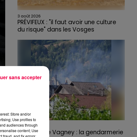
3 août 2026
PRÉVIFEUX : "il faut avoir une culture
du risque" dans les Vosges
uer sans accepter
erest: Store and/or
tising; Use profiles to
tand audiences through
3 août 2026
personalise content; Use
Incendie de Vagney : la gendarmerie
 fraud, and fix errors;