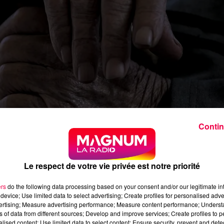
Contin
Le respect de votre vie privée est notre priorité
bay
ers
do the following data processing based on your consent and/or our legitimate int
device; Use limited data to select advertising; Create profiles for personalised adver
 décisions locales pour construire une ville plus inclusive,
vertising; Measure advertising performance; Measure content performance; Unders
ns of data from different sources; Develop and improve services; Create profiles to 
alised content; Use limited data to select content; Ensure security, prevent and detect