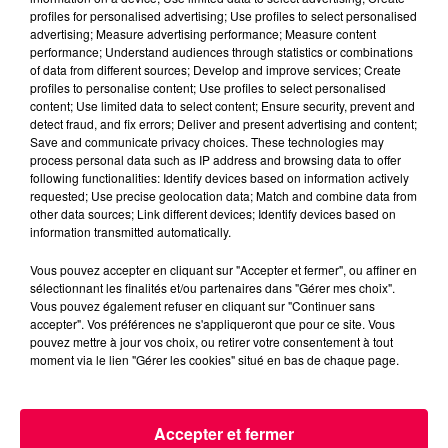
monuments et bâtiments publics.
profiles for personalised advertising; Use profiles to select personalised
advertising; Measure advertising performance; Measure content
Après une première édition ayant réuni plus de 50
performance; Understand audiences through statistics or combinations
of data from different sources; Develop and improve services; Create
communes, l’initiative prend de l’ampleur en 2026
profiles to personalise content; Use profiles to select personalised
avec le soutien du Centre des monuments nationaux.
content; Use limited data to select content; Ensure security, prevent and
En Lorraine, les villes de Vandœuvre-lès-Nancy, Pont-
detect fraud, and fix errors; Deliver and present advertising and content;
Save and communicate privacy choices. These technologies may
à-Mousson et Écrouves participeront à cette
process personal data such as IP address and browsing data to offer
mobilisation symbolique en illuminant un édifice en
following functionalities: Identify devices based on information actively
rouge, couleur emblématique du don de sang.
requested; Use precise geolocation data; Match and combine data from
other data sources; Link different devices; Identify devices based on
UN APPEL À LA SOLIDARITÉ
information transmitted automatically.
À quelques jours de la Journée mondiale des donneurs
Vous pouvez accepter en cliquant sur "Accepter et fermer", ou affiner en
sélectionnant les finalités et/ou partenaires dans "Gérer mes choix".
de sang, l’EFS invite les citoyens à prendre rendez-
Vous pouvez également refuser en cliquant sur "Continuer sans
vous dans une collecte ou une Maison du don. Un
accepter". Vos préférences ne s'appliqueront que pour ce site. Vous
geste simple qui, en moins d’une heure, peut
pouvez mettre à jour vos choix, ou retirer votre consentement à tout
moment via le lien "Gérer les cookies" situé en bas de chaque page.
contribuer à sauver plusieurs vies.
DERNIÈRES INFOS
Accepter et fermer