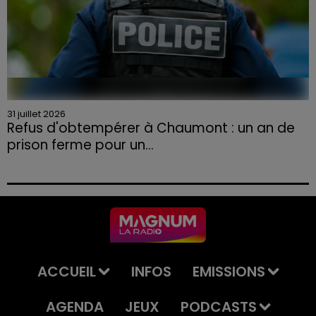
31 juillet 2026
Refus d'obtempérer à Chaumont : un an de
prison ferme pour un...
Le tribunal a également prononcé l'annulation de son
permis et la confiscation de son véhicule.
ACCUEIL
INFOS
EMISSIONS
AGENDA
JEUX
PODCASTS