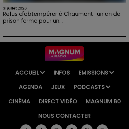
31 juillet 2026
Refus d'obtempérer à Chaumont : un an de
prison ferme pour un...
Le tribunal a également prononcé l'annulation de son
permis et la confiscation de son véhicule.
ACCUEIL
INFOS
EMISSIONS
AGENDA
JEUX
PODCASTS
CINÉMA
DIRECT VIDÉO
MAGNUM 80
NOUS CONTACTER