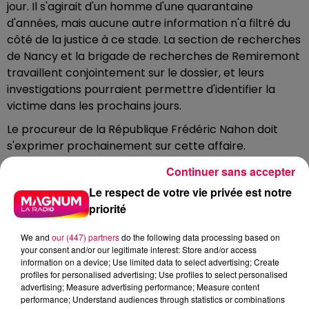
jour. Il s'agirait d'un homme d'une quarantaine
d'années, mais aucune autre information n'a filtré du
côté de la justice à ce stade. La section de recherches
de Nancy et la brigade de recherches de Remiremont
travaillent conjointement sur le dossier, et leurs
investigations pourraient permettre d'identifier la
victime dans les prochains jours.
Le procureur de la République Frédéric Nahon doit
s'exprimer prochainement sur cette affaire.
L'enquête, qui ne fait que débuter, s'annonce longue.
Continuer sans accepter
DERNIÈRES INFOS
Le respect de votre vie privée est notre
priorité
We and
our (447) partners
do the following data processing based on
your consent and/or our legitimate interest: Store and/or access
information on a device; Use limited data to select advertising; Create
profiles for personalised advertising; Use profiles to select personalised
advertising; Measure advertising performance; Measure content
performance; Understand audiences through statistics or combinations