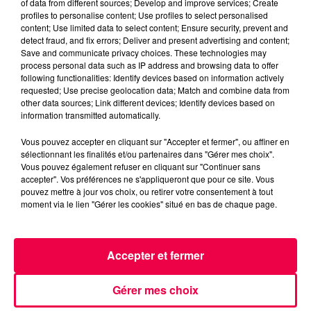
of data from different sources; Develop and improve services; Create
profiles to personalise content; Use profiles to select personalised
content; Use limited data to select content; Ensure security, prevent and
detect fraud, and fix errors; Deliver and present advertising and content;
Save and communicate privacy choices. These technologies may
process personal data such as IP address and browsing data to offer
following functionalities: Identify devices based on information actively
requested; Use precise geolocation data; Match and combine data from
other data sources; Link different devices; Identify devices based on
information transmitted automatically.
Vous pouvez accepter en cliquant sur "Accepter et fermer", ou affiner en
5 août 2026
sélectionnant les finalités et/ou partenaires dans "Gérer mes choix".
Des assiettes Linvosges rappelées pour
Vous pouvez également refuser en cliquant sur "Continuer sans
excès de plomb
accepter". Vos préférences ne s'appliqueront que pour ce site. Vous
Du plomb a été détecté dans deux assiettes en
pouvez mettre à jour vos choix, ou retirer votre consentement à tout
moment via le lien "Gérer les cookies" situé en bas de chaque page.
céramique vendues entre 2020 et 2022 par Linvosges.
Accepter et fermer
Gérer mes choix