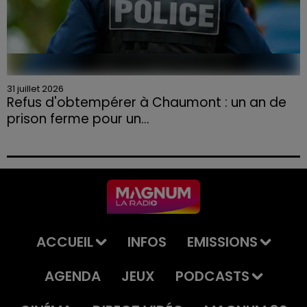
31 juillet 2026
Refus d'obtempérer à Chaumont : un an de
prison ferme pour un...
Le tribunal a également prononcé l'annulation de son
permis et la confiscation de son véhicule.
ACCUEIL
INFOS
EMISSIONS
AGENDA
JEUX
PODCASTS