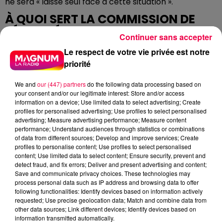
ne sera « laissé seul face à cette situation ».
À QUOI SERT LA COMMISSION DE
SÉCURITÉ ?
Continuer sans accepter
Le respect de votre vie privée est notre
La commission de sécurité contrôle les
priorité
établissements recevant du public afin de vérifier le
respect des règles de prévention incendie,
We and
our (447) partners
do the following data processing based on
d'évacuation et d'intervention des secours.
your consent and/or our legitimate interest: Store and/or access
information on a device; Use limited data to select advertising; Create
Elle rassemble des représentants du SDIS, de l'État et
profiles for personalised advertising; Use profiles to select personalised
des collectivités locales. Lorsqu'un avis défavorable
advertising; Measure advertising performance; Measure content
persiste sans que les travaux prescrits soient
performance; Understand audiences through statistics or combinations
of data from different sources; Develop and improve services; Create
engagés, le maire dispose du pouvoir de prononcer la
profiles to personalise content; Use profiles to select personalised
fermeture administrative de l'établissement.
content; Use limited data to select content; Ensure security, prevent and
detect fraud, and fix errors; Deliver and present advertising and content;
Save and communicate privacy choices. These technologies may
process personal data such as IP address and browsing data to offer
following functionalities: Identify devices based on information actively
requested; Use precise geolocation data; Match and combine data from
other data sources; Link different devices; Identify devices based on
information transmitted automatically.